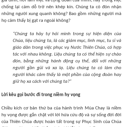
gia đình, nơi làm việc và cộng đoàn của mình, hay trong việc
chống lại cám dỗ trở nên khép kín. Chúng ta có đón nhận
những người xung quanh không? Bao gồm những người mà
họ cảm thấy bị gạt ra ngoài không?
“Chúng ta hãy tự hỏi mình trong sự hiện diện của
Chúa, liệu chúng ta, là các giám mục, linh mục, tu sĩ và
giáo dân trong việc phục vụ Nước Thiên Chúa, có hợp
tác với nhau không. Liệu chúng ta có thể hiện sự chào
đón, bằng những hành động cụ thể, đối với những
người gần gũi và xa lạ. Liệu chúng ta có làm cho
người khác cảm thấy là một phần của cộng đoàn hay
giữ họ xa cách với chúng ta?”
Lời kêu gọi bước đi trong niềm hy vọng
Chiều kích cơ bản thứ ba của hành trình Mùa Chay là niềm
hy vọng được gắn chặt với lời hứa cứu độ và sự sống đời đời
của Thiên Chúa được hoàn tất trong sự Phục Sinh của Chúa