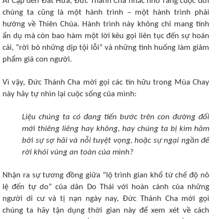
Ai Cập đến Đất Hứa, Đức Thánh Cha nhắc nhở rằng cuộc đời
chúng ta cũng là một hành trình – một hành trình phải
hướng về Thiên Chúa. Hành trình này không chỉ mang tính
ẩn dụ mà còn bao hàm một lời kêu gọi liên tục đến sự hoán
cải, “rời bỏ những dịp tội lỗi” và những tình huống làm giảm
phẩm giá con người.
Vì vậy, Đức Thánh Cha mời gọi các tín hữu trong Mùa Chay
này hãy tự nhìn lại cuộc sống của mình:
Liệu chúng ta có đang tiến bước trên con đường đổi
mới thiêng liêng hay không, hay chúng ta bị kìm hãm
bởi sự sợ hãi và nỗi tuyệt vọng, hoặc sự ngại ngần để
rời khỏi vùng an toàn của mình?
Nhận ra sự tương đồng giữa “lộ trình gian khổ từ chế độ nô
lệ đến tự do” của dân Do Thái với hoàn cảnh của những
người di cư và tị nạn ngày nay, Đức Thánh Cha mời gọi
chúng ta hãy tận dụng thời gian này để xem xét về cách