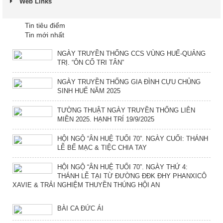
Web Links
Tin tiêu điểm
Tin mới nhất
NGÀY TRUYỀN THỐNG CCS VÙNG HUẾ-QUẢNG
TRỊ. “ÔN CỐ TRI TÂN”
NGÀY TRUYỀN THỐNG GIA ĐÌNH CỰU CHỦNG
SINH HUẾ NĂM 2025
TƯỜNG THUẬT NGÀY TRUYỀN THỐNG LIÊN
MIỀN 2025. HẠNH TRÍ 19/9/2025
HỘI NGỘ “ÂN HUỆ TUỔI 70”. NGÀY CUỐI: THÁNH
LỄ BẾ MẠC & TIỆC CHIA TAY
HỘI NGỘ “ÂN HUỆ TUỔI 70”. NGÀY THỨ 4:
THÁNH LỄ TẠI TỪ ĐƯỜNG ĐĐK ĐHY PHANXICÔ
XAVIE & TRẢI NGHIỆM THUYỀN THÚNG HỘI AN
BÀI CA ĐỨC ÁI