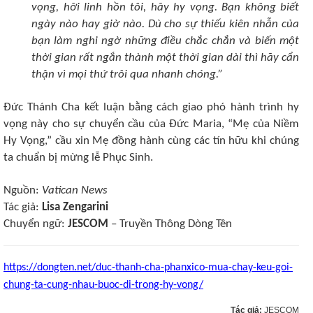
vọng, hỡi linh hồn tôi, hãy hy vọng. Bạn không biết
ngày nào hay giờ nào. Dù cho sự thiếu kiên nhẫn của
bạn làm nghi ngờ những điều chắc chắn và biến một
thời gian rất ngắn thành một thời gian dài thì hãy cẩn
thận vì mọi thứ trôi qua nhanh chóng.”
Đức Thánh Cha kết luận bằng cách giao phó hành trình hy
vọng này cho sự chuyển cầu của Đức Maria, “Mẹ của Niềm
Hy Vọng,” cầu xin Mẹ đồng hành cùng các tín hữu khi chúng
ta chuẩn bị mừng lễ Phục Sinh.
Nguồn:
Vatican News
Tác giả:
Lisa Zengarini
Chuyển ngữ:
JESCOM
– Truyền Thông Dòng Tên
https://dongten.net/duc-thanh-cha-phanxico-mua-chay-keu-goi-
chung-ta-cung-nhau-buoc-di-trong-hy-vong/
Tác giả:
JESCOM