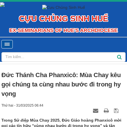
CỰU CHỦNG SINH HUẾ
EX-SEMINARIANS OF HUE'S ARCHDIOCESE
Đức Thánh Cha Phanxicô: Mùa Chay kêu
gọi chúng ta cùng nhau bước đi trong hy
vọng
Thứ hai - 31/03/2025 06:44
Trong Sứ điệp Mùa Chay 2025, Đức Giáo hoàng Phanxicô mời
gọi các tín hữu “cùng nhau bước đi trong hy vọng” và tận