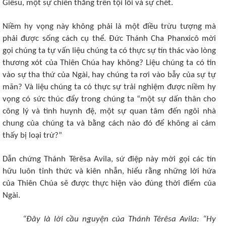
Giêsu, một sự chiến thắng trên tội lỗi và sự chết.
Niềm hy vọng này không phải là một điều trừu tượng mà
phải được sống cách cụ thể. Đức Thánh Cha Phanxicô mời
gọi chúng ta tự vấn liệu chúng ta có thực sự tín thác vào lòng
thương xót của Thiên Chúa hay không? Liệu chúng ta có tin
vào sự tha thứ của Ngài, hay chúng ta rơi vào bẫy của sự tự
mãn? Và liệu chúng ta có thực sự trải nghiệm được niềm hy
vọng có sức thúc đẩy trong chúng ta “một sự dấn thân cho
công lý và tình huynh đệ, một sự quan tâm đến ngôi nhà
chung của chúng ta và bằng cách nào đó để không ai cảm
thấy bị loại trừ?”
Dẫn chứng Thánh Têrêsa Avila, sứ điệp này mời gọi các tín
hữu luôn tỉnh thức và kiên nhẫn, hiểu rằng những lời hứa
của Thiên Chúa sẽ được thực hiện vào đúng thời điểm của
Ngài.
“Đây là lời cầu nguyện của Thánh Têrêsa Avila: “Hy