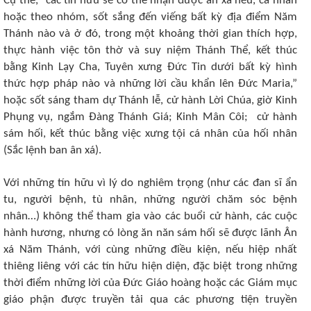
Cụ thể, “các tín hữu sẽ có thể nhận được ân xá nếu, cá nhân
hoặc theo nhóm, sốt sắng đến viếng bất kỳ địa điểm Năm
Thánh nào và ở đó, trong một khoảng thời gian thích hợp,
thực hành việc tôn thờ và suy niệm Thánh Thể, kết thúc
bằng Kinh Lạy Cha, Tuyên xưng Đức Tin dưới bất kỳ hình
thức hợp pháp nào và những lời cầu khẩn lên Đức Maria,”
hoặc sốt sáng tham dự Thánh lễ, cử hành Lời Chúa, giờ Kinh
Phụng vụ, ngắm Đàng Thánh Giá; Kinh Mân Côi; cử hành
sám hối, kết thúc bằng việc xưng tội cá nhân của hối nhân
(Sắc lệnh ban ân xá).
Với những tín hữu vì lý do nghiêm trọng (như các đan sĩ ẩn
tu, người bệnh, tù nhân, những người chăm sóc bệnh
nhân…) không thể tham gia vào các buổi cử hành, các cuộc
hành hương, nhưng có lòng ăn năn sám hối sẽ được lãnh Ân
xá Năm Thánh, với cùng những điều kiện, nếu hiệp nhất
thiêng liêng với các tín hữu hiện diện, đặc biệt trong những
thời điểm những lời của Đức Giáo hoàng hoặc các Giám mục
giáo phận được truyền tải qua các phương tiện truyền