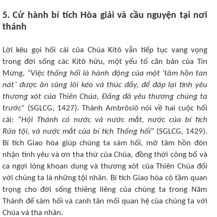
5. Cử hành bí tích Hòa giải và cầu nguyện tại nơi
thánh
Lời kêu gọi hối cải của Chúa Kitô vẫn tiếp tục vang vọng
trong đời sống các Kitô hữu, một yếu tố căn bản của Tin
Mừng.
“Việc thống hối là hành động của một ‘tâm hồn tan
nát’ được ân sủng lôi kéo và thúc đẩy, để đáp lại tình yêu
thương xót của Thiên Chúa, Đấng đã yêu thương chúng ta
trước”
(SGLCG, 1427). Thánh Ambrôsiô nói về hai cuộc hối
cải: “
Hội Thánh có nước và nước mắt, nước của bí tích
Rửa tội, và nước mắt của bí tích Thống hối
” (SGLCG, 1429).
Bí tích Giao hòa giúp chúng ta sám hối, mở tâm hồn đón
nhận tình yêu và ơn tha thứ của Chúa, đồng thời công bố và
ca ngợi lòng khoan dung và thương xót của Thiên Chúa đối
với chúng ta là những tội nhân. Bí tích Giao hòa có tầm quan
trọng cho đời sống thiêng liêng của chúng ta trong Năm
Thánh để sám hối và canh tân mối quan hệ của chúng ta với
Chúa và tha nhân.