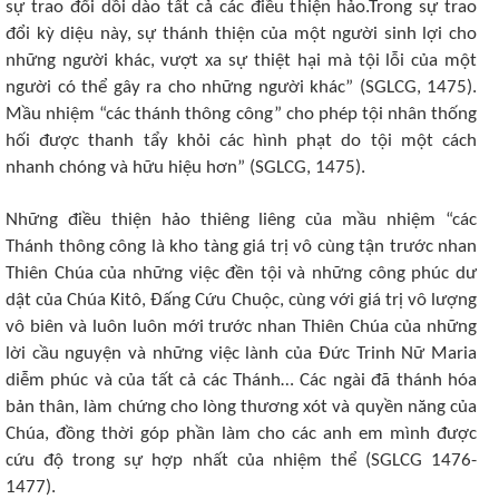
sự trao đổi dồi dào tất cả các điều thiện hảo.Trong sự trao
đổi kỳ diệu này, sự thánh thiện của một người sinh lợi cho
những người khác, vượt xa sự thiệt hại mà tội lỗi của một
người có thể gây ra cho những người khác” (SGLCG, 1475).
Mầu nhiệm “các thánh thông công” cho phép tội nhân thống
hối được thanh tẩy khỏi các hình phạt do tội một cách
nhanh chóng và hữu hiệu hơn” (SGLCG, 1475).
Những điều thiện hảo thiêng liêng của mầu nhiệm “các
Thánh thông công là kho tàng giá trị vô cùng tận trước nhan
Thiên Chúa của những việc đền tội và những công phúc dư
dật của Chúa Kitô, Đấng Cứu Chuộc, cùng với giá trị vô lượng
vô biên và luôn luôn mới trước nhan Thiên Chúa của những
lời cầu nguyện và những việc lành của Đức Trinh Nữ Maria
diễm phúc và của tất cả các Thánh… Các ngài đã thánh hóa
bản thân, làm chứng cho lòng thương xót và quyền năng của
Chúa, đồng thời góp phần làm cho các anh em mình được
cứu độ trong sự hợp nhất của nhiệm thể (SGLCG 1476-
1477).