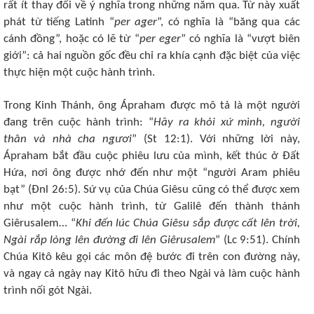
rất ít thay đổi về ý nghĩa trong những năm qua. Từ này xuất
phát từ tiếng Latinh “
per ager
”, có nghĩa là “băng qua các
cánh đồng”, hoặc có lẽ từ “
per eger
” có nghĩa là “vượt biên
giới”: cả hai nguồn gốc đều chỉ ra khía cạnh đặc biệt của việc
thực hiện một cuộc hành trình.
Trong Kinh Thánh, ông Ápraham được mô tả là một người
đang trên cuộc hành trình: “
Hãy ra khỏi xứ mình, người
thân và nhà cha ngươi
” (St 12:1). Với những lời này,
Ápraham bắt đầu cuộc phiêu lưu của mình, kết thúc ở Đất
Hứa, nơi ông được nhớ đến như một “người Aram phiêu
bạt” (Đnl 26:5). Sứ vụ của Chúa Giêsu cũng có thể được xem
như một cuộc hành trình, từ Galilê đến thành thánh
Giêrusalem… “
Khi đến lúc Chúa Giêsu sắp được cất lên trời,
Ngài rắp lòng lên đường đi lên Giêrusalem
” (Lc 9:51). Chính
Chúa Kitô kêu gọi các môn đệ bước đi trên con đường này,
và ngay cả ngày nay Kitô hữu đi theo Ngài và làm cuộc hành
trình nối gót Ngài.