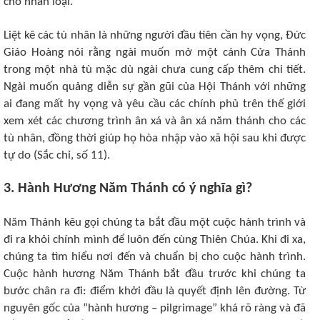
cho nhân loại.
Liệt kê các tù nhân là những người đầu tiên cần hy vọng, Đức
Giáo Hoàng nói rằng ngài muốn mở một cánh Cửa Thánh
trong một nhà tù mặc dù ngài chưa cung cấp thêm chi tiết.
Ngài muốn quảng diễn sự gần gũi của Hội Thánh với những
ai đang mất hy vọng và yêu cầu các chính phủ trên thế giới
xem xét các chương trình ân xá và ân xá năm thánh cho các
tù nhân, đồng thời giúp họ hòa nhập vào xã hội sau khi được
tự do (Sắc chỉ, số 11).
3. Hành Hương Năm Thánh có ý nghĩa gì?
Năm Thánh kêu gọi chúng ta bắt đầu một cuộc hành trình và
đi ra khỏi chính mình để luôn đến cùng Thiên Chúa. Khi đi xa,
chúng ta tìm hiểu nơi đến và chuẩn bị cho cuộc hành trình.
Cuộc hành hương Năm Thánh bắt đầu trước khi chúng ta
bước chân ra đi: điểm khởi đầu là quyết định lên đường. Từ
nguyên gốc của “hành hương – pilgrimage” khá rõ ràng và đã