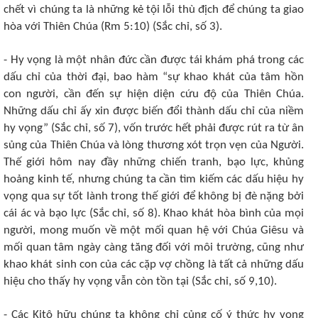
chết vì chúng ta là những kẻ tội lỗi thù địch để chúng ta giao
hòa với Thiên Chúa (Rm 5:10) (Sắc chỉ, số 3).
- Hy vọng là một nhân đức cần được tái khám phá trong các
dấu chỉ của thời đại, bao hàm “sự khao khát của tâm hồn
con người, cần đến sự hiện diện cứu độ của Thiên Chúa.
Những dấu chỉ ấy xin được biến đổi thành dấu chỉ của niềm
hy vọng” (Sắc chỉ, số 7), vốn trước hết phải được rút ra từ ân
sủng của Thiên Chúa và lòng thương xót trọn vẹn của Người.
Thế giới hôm nay đầy những chiến tranh, bạo lực, khủng
hoảng kinh tế, nhưng chúng ta cần tìm kiếm các dấu hiệu hy
vọng qua sự tốt lành trong thế giới để không bị đè nặng bởi
cái ác và bạo lực (Sắc chỉ, số 8). Khao khát hòa bình của mọi
người, mong muốn về một mối quan hệ với Chúa Giêsu và
mối quan tâm ngày càng tăng đối với môi trường, cũng như
khao khát sinh con của các cặp vợ chồng là tất cả những dấu
hiệu cho thấy hy vọng vẫn còn tồn tại (Sắc chỉ, số 9,10).
- Các Kitô hữu chúng ta không chỉ củng cố ý thức hy vọng