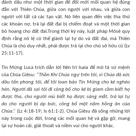
đánh dấu như một thời gian để đổi mới mối quan hệ đúng
đắn với Thiên Chúa, giữa con người với nhau, và giữa con
người với tất cả các tạo vật. Nó liên quan đến việc tha thứ
các khoản nợ, trả lại đất đai bị chiếm đoạt và một thời gian
bỏ hoang cho đất đai.Trong thời kỳ này, luật pháp Môsê quy
định rằng nô lệ có thể giành lại tự do và đất đai, mà Thiên
Chúa là chủ duy nhất, phải được trả lại cho chủ sở hữu cũ (Lv
25:11-17).
Tin Mừng Luca trích dẫn lời tiên tri Isaia để mô tả sứ mệnh
của Chúa Giêsu:
“Thần Khí Chúa ngự trên tôi, vì Chúa đã xức
dầu tấn phong tôi, để tôi loan báo Tin Mừng cho kẻ nghèo
hèn. Người đã sai tôi đi công bố cho kẻ bị giam cầm biết họ
được tha, cho người mù biết họ được sáng mắt, trả lại tự
do cho người bị áp bức, công bố một năm hồng ân của
Chúa.”
(Lc 4:18-19; Is 61:1-2). Chúa Giêsu đã sống những lời
này trong cuộc đời, trong các mối quan hệ và gặp gỡ, mang
lại sự hoán cải, giải thoát và niềm vui cho người khác.