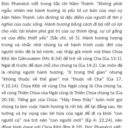
Đức Phanxicô viết trong Sắc chỉ Năm Thánh: “
Không phải
ngẫu nhiên mà hành hương là yếu tố cơ bản của mọi sự
kiện Năm Thánh. Lên đường là đặc điểm của người đi tìm ý
nghĩa của cuộc sống. Hành hương bằng cách đi bộ rất có lợi
cho việc tái khám phá giá trị của sự thinh lặng, sự cố gắng
và của điều thiết yếu
” (Sắc chỉ, số 5). Hành hương tượng
trưng và nhắc nhở chúng ta về hành trình cuộc đời của
người môn đệ là bỏ mình, vác thập giá mình mà theo Chúa
Kitô lên Giêrusalem (Mc 8:34) để trở về cùng Cha (Ga 13:1).
Ngài đi trước để dọn chỗ cho chúng ta (Ga 14:2). Các môn đệ
là những người hành hương, “ở trong thế gian” nhưng
“không thuộc về thế gian” mà “thuộc về Cha” (Ga 17,
9,10,14). Chúa Ktiô về cùng Cha Ngài cũng là Cha chúng ta,
về cùng Thiên Chúa của Ngài cũng là Thiên Chúa chúng ta (Ga
20:18). Tiếng gọi của Chúa: “Hãy theo thầy” luôn mời gọi
chúng ta làm cuộc hành hương là rời bỏ, để lại đằng sau, tin
tưởng và hy vọng vào lời hứa của ngài để đi ra khỏi “con
người cũ” mà trở nên “con người mới” (Ep 4: 22,24), nên
đồng hình dạng với Chúa Kitô (Rm 8,29). Đức Phanxicô viết: