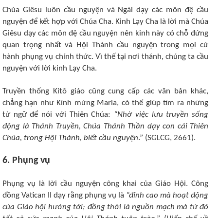
Chúa Giêsu luôn cầu nguyện và Ngài dạy các môn đệ cầu
nguyện để kết hợp với Chúa Cha. Kinh Lạy Cha là lời mà Chúa
Giêsu dạy các môn đệ cầu nguyện nên kinh này có chỗ đứng
quan trọng nhất và Hội Thánh cầu nguyện trong mọi cử
hành phụng vụ chính thức. Vì thế tại nơi thánh, chúng ta cầu
nguyện với lời kinh Lạy Cha.
Truyền thống Kitô giáo cũng cung cấp các văn bản khác,
chẳng hạn như Kính mừng Maria, có thể giúp tìm ra những
từ ngữ để nói với Thiên Chúa:
“Nhờ việc lưu truyền sống
động là Thánh Truyền, Chúa Thánh Thần dạy con cái Thiên
Chúa, trong Hội Thánh, biết cầu nguyện
.” (SGLCG, 2661).
6. Phụng vụ
Phụng vụ là lời cầu nguyện công khai của Giáo Hội. Công
đồng Vatican II dạy rằng phụng vụ là
“đỉnh cao mà hoạt động
của Giáo hội hướng tới; đồng thời là nguồn mạch mà từ đó