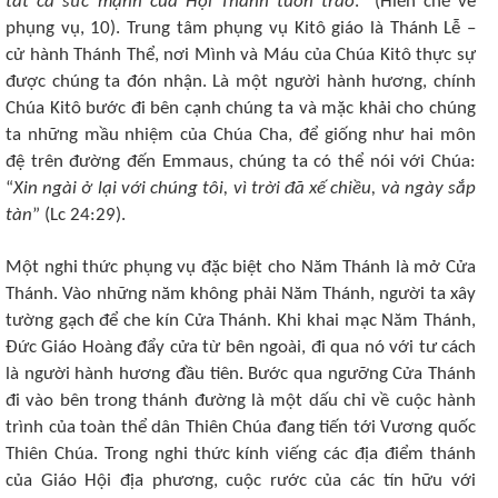
tất cả sức mạnh của Hội Thánh tuôn trào
.” (Hiến chế về
phụng vụ, 10). Trung tâm phụng vụ Kitô giáo là Thánh Lễ –
cử hành Thánh Thể, nơi Mình và Máu của Chúa Kitô thực sự
được chúng ta đón nhận. Là một người hành hương, chính
Chúa Kitô bước đi bên cạnh chúng ta và mặc khải cho chúng
ta những mầu nhiệm của Chúa Cha, để giống như hai môn
đệ trên đường đến Emmaus, chúng ta có thể nói với Chúa:
“
Xin ngài ở lại với chúng tôi, vì trời đã xế chiều, và ngày sắp
tàn
” (Lc 24:29).
Một nghi thức phụng vụ đặc biệt cho Năm Thánh là mở Cửa
Thánh. Vào những năm không phải Năm Thánh, người ta xây
tường gạch để che kín Cửa Thánh. Khi khai mạc Năm Thánh,
Đức Giáo Hoàng đẩy cửa từ bên ngoài, đi qua nó với tư cách
là người hành hương đầu tiên. Bước qua ngưỡng Cửa Thánh
đi vào bên trong thánh đường là một dấu chỉ về cuộc hành
trình của toàn thể dân Thiên Chúa đang tiến tới Vương quốc
Thiên Chúa. Trong nghi thức kính viếng các địa điểm thánh
của Giáo Hội địa phương, cuộc rước của các tín hữu với