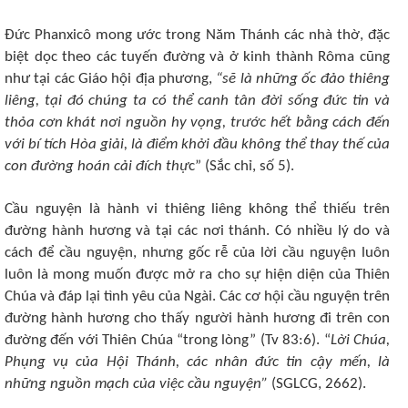
Đức Phanxicô mong ước trong Năm Thánh các nhà thờ, đặc
biệt dọc theo các tuyến đường và ở kinh thành Rôma cũng
như tại các Giáo hội địa phương,
“sẽ là những ốc đảo thiêng
liêng, tại đó chúng ta có thể canh tân đời sống đức tin và
thỏa cơn khát nơi nguồn hy vọng, trước hết bằng cách đến
với bí tích Hòa giải, là điểm khởi đầu không thể thay thế của
con đường hoán cải đích thự
c” (Sắc chỉ, số 5).
Cầu nguyện là hành vi thiêng liêng không thể thiếu trên
đường hành hương và tại các nơi thánh. Có nhiều lý do và
cách để cầu nguyện, nhưng gốc rễ của lời cầu nguyện luôn
luôn là mong muốn được mở ra cho sự hiện diện của Thiên
Chúa và đáp lại tình yêu của Ngài. Các cơ hội cầu nguyện trên
đường hành hương cho thấy người hành hương đi trên con
đường đến với Thiên Chúa “trong lòng” (Tv 83:6). “
Lời Chúa,
Phụng vụ của Hội Thánh, các nhân đức tin cậy mến, là
những nguồn mạch của việc cầu nguyện”
(SGLCG, 2662).