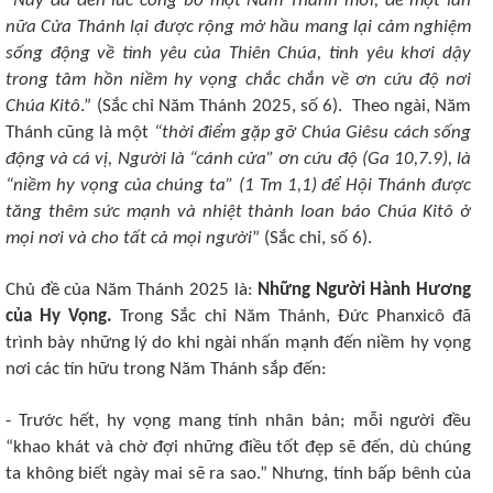
“
Nay đã đến lúc công bố một Năm Thánh mới, để một lần
nữa Cửa Thánh lại được rộng mở hầu mang lại cảm nghiệm
sống động về tình yêu của Thiên Chúa, tình yêu khơi dậy
trong tâm hồn niềm hy vọng chắc chắn về ơn cứu độ nơi
Chúa Kitô
.” (Sắc chỉ Năm Thánh 2025, số 6). Theo ngài, Năm
Thánh cũng là một
“thời điểm gặp gỡ Chúa Giêsu cách sống
động và cá vị, Người là “cánh cửa” ơn cứu độ (Ga 10,7.9), là
“niềm hy vọng của chúng ta” (1 Tm 1,1) để Hội Thánh được
tăng thêm sức mạnh và nhiệt thành loan báo Chúa Kitô ở
mọi nơi và cho tất cả mọi người
” (Sắc chỉ, số 6).
Chủ đề của Năm Thánh 2025 là:
Những Người Hành Hương
của Hy Vọng.
Trong Sắc chỉ Năm Thánh, Đức Phanxicô đã
trình bày những lý do khi ngài nhấn mạnh đến niềm hy vọng
nơi các tín hữu trong Năm Thánh sắp đến:
- Trước hết, hy vọng mang tính nhân bản; mỗi người đều
“khao khát và chờ đợi những điều tốt đẹp sẽ đến, dù chúng
ta không biết ngày mai sẽ ra sao.” Nhưng, tính bấp bênh của