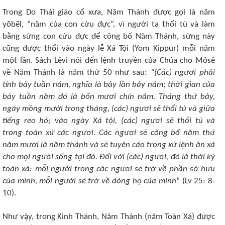
Trong Do Thái giáo cổ xưa, Năm Thánh được gọi là năm
yōbēl, “năm của con cừu đực”, vì người ta thổi tù và làm
bằng sừng con cừu đực để công bố Năm Thánh, sừng này
cũng được thổi vào ngày lễ Xá Tội (Yom Kippur) mỗi năm
một lần. Sách Lêvi nói đến lệnh truyền của Chúa cho Môsê
về Năm Thánh là năm thứ 50 như sau:
“(Các) ngươi phải
tính bảy tuần năm, nghĩa là bảy lần bảy năm; thời gian của
bảy tuần năm đó là bốn mươi chín năm. Tháng thứ bảy,
ngày mồng mười trong tháng, (các) ngươi sẽ thổi tù và giữa
tiếng reo hò; vào ngày Xá tội, (các) ngươi sẽ thổi tù và
trong toàn xứ các ngươi. Các ngươi sẽ công bố năm thứ
năm mươi là năm thánh và sẽ tuyên cáo trong xứ lệnh ân xá
cho mọi người sống tại đó. Đối với (các) ngươi, đó là thời kỳ
toàn xá: mỗi người trong các ngươi sẽ trở về phần sở hữu
của mình, mỗi người sẽ trở về dòng họ của mình
” (Lv 25: 8-
10).
Như vậy, trong Kinh Thánh, Năm Thánh (năm Toàn Xá) được