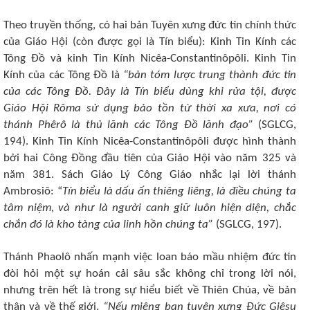
Theo truyền thống, có hai bản Tuyên xưng đức tin chính thức
của Giáo Hội (còn được gọi là Tín biểu): Kinh Tin Kính các
Tông Đồ và kinh Tin Kính Nicêa-Constantinôpôli. Kinh Tin
Kính của các Tông Đồ là
“bản tóm lược trung thành đức tin
của các Tông Đồ. Đây là Tín biểu dùng khi rửa tội, được
Giáo Hội Rôma sử dụng bảo tồn từ thời xa xưa, nơi có
thánh Phêrô là thủ lãnh các Tông Đồ lãnh đạo”
(SGLCG,
194). Kinh Tin Kính Nicêa-Constantinôpôli được hình thành
bởi hai Công Đồng đầu tiên của Giáo Hội vào năm 325 và
năm 381. Sách Giáo Lý Công Giáo nhắc lại lời thánh
Ambrosiô: “
Tín biểu là dấu ấn thiêng liêng, là điều chúng ta
tâm niệm, và như là người canh giữ luôn hiện diện, chắc
chắn đó là kho tàng của linh hồn chúng ta”
(SGLCG, 197).
Thánh Phaolô nhấn mạnh việc loan báo mầu nhiệm đức tin
đòi hỏi một sự hoán cải sâu sắc không chỉ trong lời nói,
nhưng trên hết là trong sự hiểu biết về Thiên Chúa, về bản
thân và về thế giới.
“Nếu miệng bạn tuyên xưng Đức Giêsu