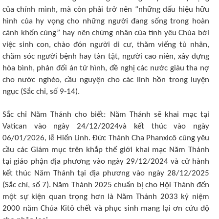
của chính mình, mà còn phải trở nên “những dấu hiệu hữu
hình của hy vọng cho những người đang sống trong hoàn
cảnh khốn cùng” hay nên chứng nhân của tình yêu Chúa bởi
việc sinh con, chào đón người di cư, thăm viếng tù nhân,
chăm sóc người bệnh hay tàn tật, người cao niên, xây dựng
hòa bình, phản đối án tử hình, đề nghị các nước giàu tha nợ
cho nước nghèo, cầu nguyện cho các linh hồn trong luyện
ngục (Sắc chỉ, số 9-14).
Sắc chỉ Năm Thánh cho biết: Năm Thánh sẽ khai mạc tại
Vatican vào ngày 24/12/2024và kết thúc vào ngày
06/01/2026, lễ Hiển Linh. Đức Thánh Cha Phanxicô cũng yêu
cầu các Giám mục trên khắp thế giới khai mạc Năm Thánh
tại giáo phận địa phương vào ngày 29/12/2024 và cử hành
kết thúc Năm Thánh tại địa phương vào ngày 28/12/2025
(Sắc chỉ, số 7). Năm Thánh 2025 chuẩn bị cho Hội Thánh đến
một sự kiện quan trọng hơn là Năm Thánh 2033 kỷ niệm
2000 năm Chúa Kitô chết và phục sinh mang lại ơn cứu độ