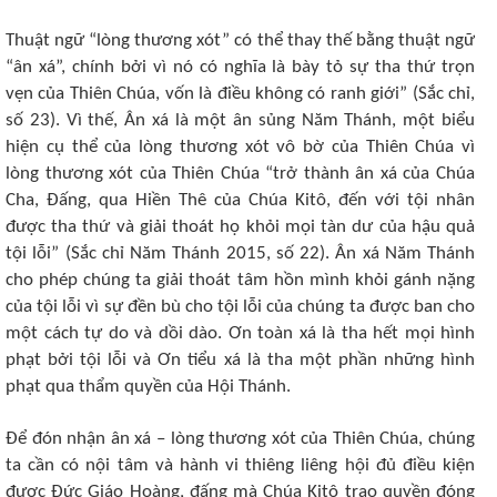
Thuật ngữ “lòng thương xót” có thể thay thế bằng thuật ngữ
“ân xá”, chính bởi vì nó có nghĩa là bày tỏ sự tha thứ trọn
vẹn của Thiên Chúa, vốn là điều không có ranh giới” (Sắc chỉ,
số 23). Vì thế, Ân xá là một ân sủng Năm Thánh, một biểu
hiện cụ thể của lòng thương xót vô bờ của Thiên Chúa vì
lòng thương xót của Thiên Chúa “trở thành ân xá của Chúa
Cha, Đấng, qua Hiền Thê của Chúa Kitô, đến với tội nhân
được tha thứ và giải thoát họ khỏi mọi tàn dư của hậu quả
tội lỗi” (Sắc chỉ Năm Thánh 2015, số 22). Ân xá Năm Thánh
cho phép chúng ta giải thoát tâm hồn mình khỏi gánh nặng
của tội lỗi vì sự đền bù cho tội lỗi của chúng ta được ban cho
một cách tự do và dồi dào. Ơn toàn xá là tha hết mọi hình
phạt bởi tội lỗi và Ơn tiểu xá là tha một phần những hình
phạt qua thẩm quyền của Hội Thánh.
Để đón nhận ân xá – lòng thương xót của Thiên Chúa, chúng
ta cần có nội tâm và hành vi thiêng liêng hội đủ điều kiện
được Đức Giáo Hoàng, đấng mà Chúa Kitô trao quyền đóng