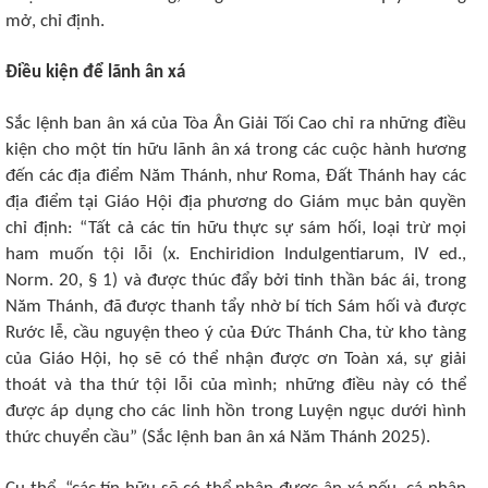
mở, chỉ định.
Điều kiện để lãnh ân xá
Sắc lệnh ban ân xá của Tòa Ân Giải Tối Cao chỉ ra những điều
kiện cho một tín hữu lãnh ân xá trong các cuộc hành hương
đến các địa điểm Năm Thánh, như Roma, Đất Thánh hay các
địa điểm tại Giáo Hội địa phương do Giám mục bản quyền
chỉ định: “Tất cả các tín hữu thực sự sám hối, loại trừ mọi
ham muốn tội lỗi (x. Enchiridion Indulgentiarum, IV ed.,
Norm. 20, § 1) và được thúc đẩy bởi tinh thần bác ái, trong
Năm Thánh, đã được thanh tẩy nhờ bí tích Sám hối và được
Rước lễ, cầu nguyện theo ý của Đức Thánh Cha, từ kho tàng
của Giáo Hội, họ sẽ có thể nhận được ơn Toàn xá, sự giải
thoát và tha thứ tội lỗi của mình; những điều này có thể
được áp dụng cho các linh hồn trong Luyện ngục dưới hình
thức chuyển cầu” (Sắc lệnh ban ân xá Năm Thánh 2025).