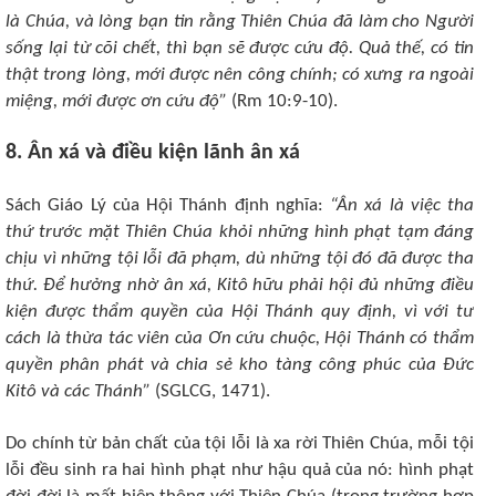
là Chúa, và lòng bạn tin rằng Thiên Chúa đã làm cho Người
sống lại từ cõi chết, thì bạn sẽ được cứu độ. Quả thế, có tin
thật trong lòng, mới được nên công chính; có xưng ra ngoài
miệng, mới được ơn cứu độ”
(Rm 10:9-10).
8. Ân xá và điều kiện lãnh ân xá
Sách Giáo Lý của Hội Thánh định nghĩa:
“Ân xá là việc tha
thứ trước mặt Thiên Chúa khỏi những hình phạt tạm đáng
chịu vì những tội lỗi đã phạm, dù những tội đó đã được tha
thứ. Để hưởng nhờ ân xá, Kitô hữu phải hội đủ những điều
kiện được thẩm quyền của Hội Thánh quy định, vì với tư
cách là thừa tác viên của Ơn cứu chuộc, Hội Thánh có thẩm
quyền phân phát và chia sẻ kho tàng công phúc của Đức
Kitô và các Thánh”
(SGLCG, 1471).
Do chính từ bản chất của tội lỗi là xa rời Thiên Chúa, mỗi tội
lỗi đều sinh ra hai hình phạt như hậu quả của nó: hình phạt