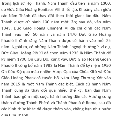
Trong lịch sử Hội Thánh, Năm Thánh đầu tiên là năm 1300,
do Đức Giáo Hoàng Boniface VIII thiết lập. Khoảng cách giữa
các Năm Thánh đã thay đổi theo thời gian: lúc đầu, Năm
Thánh được cử hành 100 năm một lần; sau đó, vào năm
1343, Đức Giáo Hoàng Clement VI đã chỉ định các Năm
Thánh vào mỗi 50 năm và năm 1470 Đức Giáo Hoàng
Phaolô II định rằng Năm Thánh được cử hành vào mỗi 25
năm. Ngoài ra, có những Năm Thánh “ngoại thường”: ví dụ,
Đức Giáo Hoàng Piô XI đã chọn năm 1933 là Năm Thánh để
kỷ niệm 1900 Ơn Cứu Độ; cũng vậy, Đức Giáo Hoàng Gioan
Phaolô II công bố năm 1983 là Năm Thánh để kỷ niệm 1950
Ơn Cứu Độ qua mầu nhiệm Vượt Qua của Chúa Kitô và Đức
Giáo Hoàng Phanxicô tuyên bố Năm Lòng Thương Xót vào
năm 2015 là một Năm Thánh đặc biệt. Cách cử hành Năm
Thánh cũng đã thay đổi qua nhiều thế kỷ: ban đầu Năm
Thánh bao gồm một cuộc hành hương đến các Vương cung
thánh đường Thánh Phêrô và Thánh Phaolô ở Roma, sau đó
các hình thức khác đã được thêm vào, chẳng hạn như bước
qua Cửa Thánh.