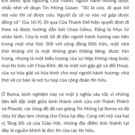
Khi bước qua ngưỡng Cửa Thánh, người hành hương được
nhắc nhở về đoạn Tin Mừng Gioan: “
Tôi là cửa. Ai qua tôi
mà vào thì sẽ được cứu. Người ấy sẽ ra vào và gặp được
đồng cỏ”
(Ga 10:9). Đi qua Cửa Thánh thể hiện quyết định đi
theo và được hướng dẫn bởi Chúa Giêsu, Đấng là Mục tử
nhân lành. Cửa là một lối đi dẫn người hành hương vào bên
trong một nhà thờ. Đối với cộng đồng Kitô hữu, một nhà
thờ không chỉ là một không gian thiêng liêng, được tôn
trọng, nhưng là một biểu tượng của sự hiệp thông ràng buộc
mọi tín hữu với Chúa Kitô: đó là một nơi gặp gỡ và đối thoại,
của sự hòa giải và hòa bình cho mọi người hành hương; nhà
thờ về cơ bản là nơi tụ họp của cộng đoàn tín hữu.
Ở Roma, kinh nghiệm này có một ý nghĩa sâu sắc vì những
liên kết đặc biệt giữa kinh thành vĩnh cửu với Thánh Phêrô
và Phaolô, các tông đồ đã rao giảng Tin Mừng tại Roma và đã
chịu tử đạo làm chứng cho Chúa tại đây. Cùng với mộ của hai
vị Tông Đồ cả của Giáo Hội, những địa điểm linh thánh tại
đây là nguồn khích lệ đức tin của các tín hữu.