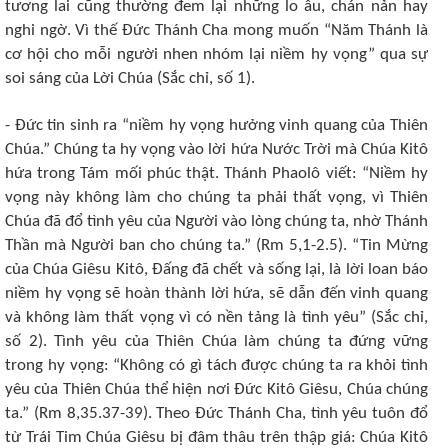
tương lai cũng thường đem lại những lo âu, chán nản hay
nghi ngờ. Vì thế Đức Thánh Cha mong muốn “Năm Thánh là
cơ hội cho mỗi người nhen nhóm lại niềm hy vọng” qua sự
soi sáng của Lời Chúa (Sắc chỉ, số 1).
- Đức tin sinh ra “niềm hy vọng hưởng vinh quang của Thiên
Chúa.” Chúng ta hy vọng vào lời hứa Nước Trời mà Chúa Kitô
hứa trong Tám mối phúc thật. Thánh Phaolô viết: “Niềm hy
vọng này không làm cho chúng ta phải thất vọng, vì Thiên
Chúa đã đổ tình yêu của Người vào lòng chúng ta, nhờ Thánh
Thần mà Người ban cho chúng ta.” (Rm 5,1-2.5). “Tin Mừng
của Chúa Giêsu Kitô, Đấng đã chết và sống lại, là lời loan báo
niềm hy vọng sẽ hoàn thành lời hứa, sẽ dẫn đến vinh quang
và không làm thất vọng vì có nền tảng là tình yêu” (Sắc chỉ,
số 2). Tình yêu của Thiên Chúa làm chúng ta đứng vững
trong hy vọng: “Không có gì tách được chúng ta ra khỏi tình
yêu của Thiên Chúa thể hiện nơi Đức Kitô Giêsu, Chúa chúng
ta.” (Rm 8,35.37-39). Theo Đức Thánh Cha, tình yêu tuôn đổ
từ Trái Tim Chúa Giêsu bị đâm thâu trên thập giá: Chúa Kitô