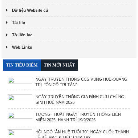
Dữ liệu Website cũ
Tải file
Tờ liên lạc
Web Links
TIN TIÊU ĐIỂM
TIN MỚI NHẤT
NGÀY TRUYỀN THỐNG CCS VÙNG HUẾ-QUẢNG
TRỊ. “ÔN CỐ TRI TÂN”
NGÀY TRUYỀN THỐNG GIA ĐÌNH CỰU CHỦNG
SINH HUẾ NĂM 2025
TƯỜNG THUẬT NGÀY TRUYỀN THỐNG LIÊN
MIỀN 2025. HẠNH TRÍ 19/9/2025
HỘI NGỘ “ÂN HUỆ TUỔI 70”. NGÀY CUỐI: THÁNH
LỄ BẾ MẠC & TIỆC CHIA TAY