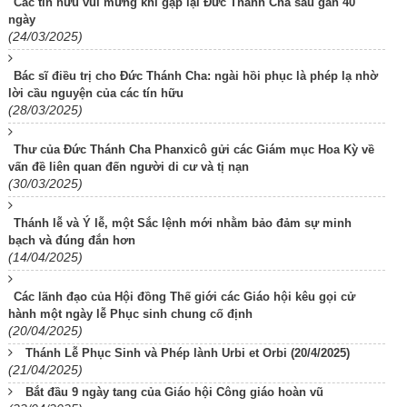
Các tín hữu vui mừng khi gặp lại Đức Thánh Cha sau gần 40
ngày
(24/03/2025)
Bác sĩ điều trị cho Đức Thánh Cha: ngài hồi phục là phép lạ nhờ
lời cầu nguyện của các tín hữu
(28/03/2025)
Thư của Đức Thánh Cha Phanxicô gửi các Giám mục Hoa Kỳ về
vấn đề liên quan đến người di cư và tị nạn
(30/03/2025)
Thánh lễ và Ý lễ, một Sắc lệnh mới nhằm bảo đảm sự minh
bạch và đúng đắn hơn
(14/04/2025)
Các lãnh đạo của Hội đồng Thế giới các Giáo hội kêu gọi cử
hành một ngày lễ Phục sinh chung cố định
(20/04/2025)
Thánh Lễ Phục Sinh và Phép lành Urbi et Orbi (20/4/2025)
(21/04/2025)
Bắt đầu 9 ngày tang của Giáo hội Công giáo hoàn vũ