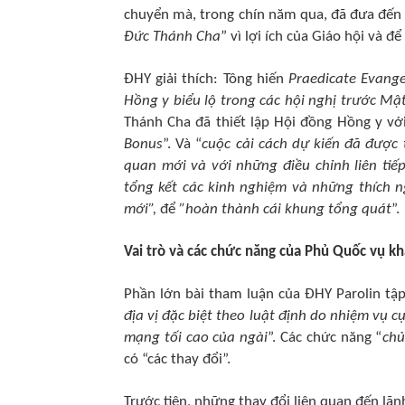
chuyển mà, trong chín năm qua, đã đưa đến c
Đức Thánh Cha
” vì lợi ích của Giáo hội và 
ĐHY giải thích: Tông hiến
Praedicate Evang
Hồng y biểu lộ trong các hội nghị trước Mậ
Thánh Cha đã thiết lập Hội đồng Hồng y vớ
Bonus
”. Và “
cuộc cải cách dự kiến đã được 
quan mới và với những điều chỉnh liên tiế
tổng kết các kinh nghiệm và những thích 
mới”,
để
”hoàn thành cái khung tổng quát
”.
Vai trò và các chức năng của Phủ Quốc vụ k
Phần lớn bài tham luận của ĐHY Parolin tậ
địa vị đặc biệt theo luật định do nhiệm vụ c
mạng tối cao của ngài
”. Các chức năng “
chủ
có “các thay đổi”.
Trước tiên, những thay đổi liên quan đến lãn