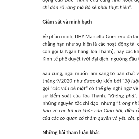
động của Đức Thánh Cha cũng như hoạt độ
chỉ dẫn rõ ràng mà Bộ sẽ phải thực hiện”
.
Giám sát và minh bạch
Về phần mình, ĐHY Marcello Guerrero đã là
chẳng hạn như sự kiện là các hoạt động tài 
còn gọi là Ngân hàng Tòa Thánh), hay các 
Kinh tế phê duyệt (với đại dịch, ngưỡng đầu
Sau cùng, ngài muốn làm sáng tỏ bản chất v
tháng 9/2020 như được dự kiến bởi “
Bộ luậ
gọi “
các vấn đề mật
” có thể gây nghi ngờ về
sự kiểm soát của Tòa Thánh. “
Không phải, 
những nguyên tắc chỉ đạo, nhưng
”trong nh
bảo vệ các lợi ích khác của Giáo hội, điều
của các cơ quan có thẩm quyền và yêu cầu 
Những bài tham luận khác