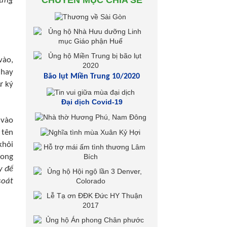
CHUYÊN MỤC CHIA SẺ
hững
vào,
 hay
Bão lụt Miền Trung 10/2020
ư ký
Đại dịch Covid-19
 vào
 tên
khỏi
rong
y để
soát