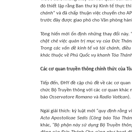
đó thiết lập rằng Ban thư ký Kinh tế thực thi
chánh
” và đã chấp thuận việc chuyển cho AP
trước đây được giao phó cho Văn phòng hàn
Tông hiến mới ổn định những thay đổi này. 
chặt chẽ việc quản trị mục vụ của Đức Thán
Trong các vấn đề kinh tế và tài chánh, điều
khác thuộc về Phủ Quốc vụ khanh Tòa Thán
Các cơ quan truyền thông chính thức của T
Tiếp đến, ĐHY đề cập chủ đề về các cơ quan 
chức Bộ Truyền thông với các cơ quan khác 
báo
Osservatore Romano
và
Radio Vatican
).
Ngài giải thích: kỷ luật mới “
quy định rằng vi
Acta Apostolicae Sedis (Công báo Tòa Thá
khác,
“Bộ phận này sử dụng Bộ Truyền thông