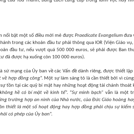
ng của Tòa Thánh, bằng cách cung cấp trong lãnh vực này n
m nổi bật một số điều mới mẻ được
Praedicate Evangelium
đưa 
chánh trong các khoản đầu tư phải thông qua IOR (Viện Giáo vụ,
khoản đầu tư, nếu vượt quá 500 000 euros, sẽ phải được Ban th
 tư đã được hạ xuống còn 100 000 euros).
à sứ mạng của Ủy ban về các Vấn đề dành riêng, được thiết lập
t về hợp đồng công
”. Một sự làm sáng tỏ là cần thiết bởi vì cùng
 sự tồn tại các quỹ bí mật hay những hoạt động tài chánh thoát 
không hề có bí mật về kinh tế
”. “
Sự minh bạch”
vẫn là một t
ững trường hợp an ninh của Nhà nước, của Đức Giáo hoàng ha
 cần thiết là một số hoạt động hay hợp đồng phải chịu sự kiểm 
phải có phép của Ủy ban
”.