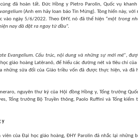
cùng đã hoàn tất. Đức Hồng y Pietro Parolin, Quốc vụ khanh
Evangelium
(Anh em hãy loan báo Tin Mừng). Tông hiến này, với
lực vào ngày 5/6/2022. Theo ĐHY, nó đã thể hiện “
một trong n
hiện nay đã đặt ra ngay từ đầu
”.
ate Evangelium. Cấu trúc, nội dung và những sự mới mẻ”
, đượ
 học giáo hoàng Latêranô, để hiểu các đường nét và tiêu chí của
 những sửa đổi của Giáo triều vốn đã được thực hiện, và đã 
meraro, nguyên thư ký của Hội đồng Hồng y, Tổng trưởng Quố
ves, Tổng trưởng Bộ Truyền thông, Paolo Ruffini và Tổng kiểm 
 y
nh viên của Đại học giáo hoàng, ĐHY Parolin đã nhắc lại những 