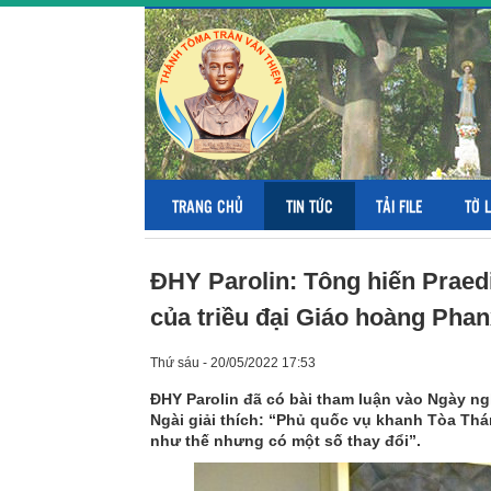
TRANG CHỦ
TIN TỨC
TẢI FILE
TỜ 
ĐHY Parolin: Tông hiến Praed
của triều đại Giáo hoàng Phan
Thứ sáu - 20/05/2022 17:53
ĐHY Parolin đã có bài tham luận vào Ngày n
Ngài giải thích: “Phủ quốc vụ khanh Tòa Thá
như thế nhưng có một số thay đổi”.