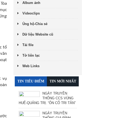
Album ảnh
 Tòa
 mục
Videoclips
hững
Ủng hộ-Chia sẻ
Dữ liệu Website cũ
Tải file
c tổ
 văn
Tờ liên lạc
hoạt
Web Links
c vụ
TIN TIÊU ĐIỂM
TIN MỚI NHẤT
toán
NGÀY TRUYỀN
THỐNG CCS VÙNG
HUẾ-QUẢNG TRỊ. “ÔN CỐ TRI TÂN”
NGÀY TRUYỀN
bước
THỐNG GIA ĐÌNH