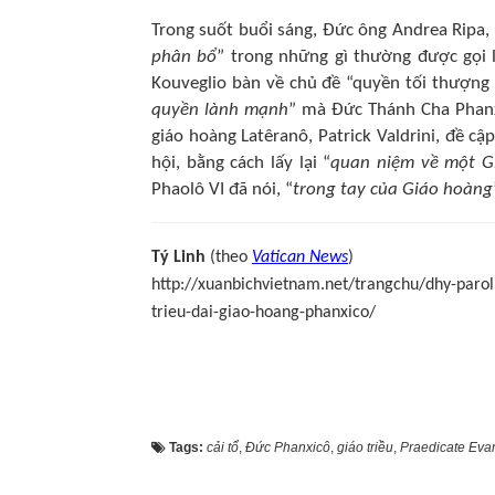
Trong suốt buổi sáng, Đức ông Andrea Ripa, 
phân bổ
” trong những gì thường được gọi l
Kouveglio bàn về chủ đề “quyền tối thượn
quyền lành mạnh
” mà Đức Thánh Cha Phanxi
giáo hoàng Latêranô, Patrick Valdrini, đề cậ
hội, bằng cách lấy lại “
quan niệm về một Gi
Phaolô VI đã nói, “
trong tay của Giáo hoàng
Tý Linh
(theo
Vatican News
)
http://xuanbichvietnam.net/trangchu/dhy-paro
trieu-dai-giao-hoang-phanxico/
Tags:
cải tổ
,
Đức Phanxicô
,
giáo triều
,
Praedicate Eva