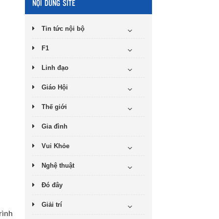
NỘI DUNG SITE
Tin tức nội bộ
F1
Linh đạo
Giáo Hội
Thế giới
Gia đình
Vui Khỏe
Nghệ thuật
Đó đây
Giải trí
rình