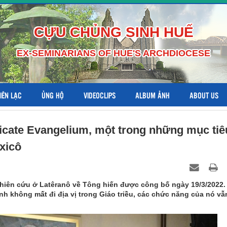
CỰU CHỦNG SINH HUẾ
EX-SEMINARIANS OF HUE'S ARCHDIOCESE
LIÊN LẠC
ỦNG HỘ
VIDEOCLIPS
ALBUM ẢNH
ABOUT US
icate Evangelium, một trong những mục tiê
xicô
ghiên cứu ở Latêranô về Tông hiến được công bố ngày 19/3/2022.
nh không mất đi địa vị trong Giáo triều, các chức năng của nó vẫ