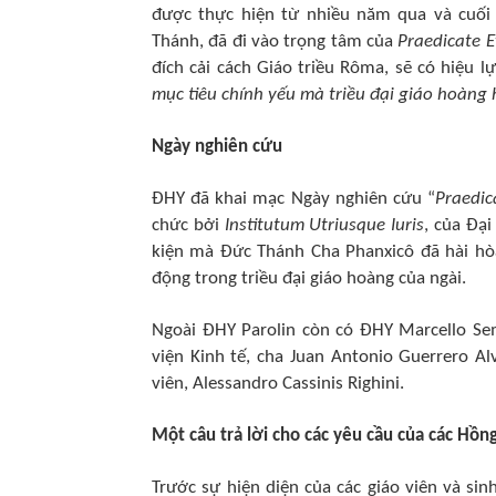
được thực hiện từ nhiều năm qua và cuối 
Thánh, đã đi vào trọng tâm của
Praedicate 
đích cải cách Giáo triều Rôma, sẽ có hiệu 
mục tiêu chính yếu mà triều đại giáo hoàng 
Ngày nghiên cứu
ĐHY đã khai mạc Ngày nghiên cứu “
Praedic
chức bởi
Institutum Utriusque Iuris
, của Đại
kiện mà Đức Thánh Cha Phanxicô đã hài hòa
động trong triều đại giáo hoàng của ngài.
Ngoài ĐHY Parolin còn có ĐHY Marcello Se
viện Kinh tế, cha Juan Antonio Guerrero Al
viên, Alessandro Cassinis Righini.
Một câu trả lời cho các yêu cầu của các Hồng
Trước sự hiện diện của các giáo viên và si