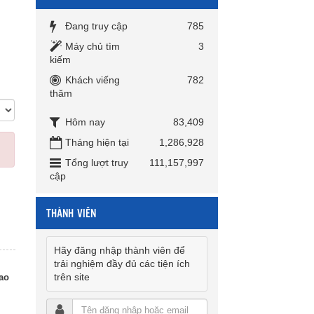
Đang truy cập
785
Máy chủ tìm
3
kiếm
Khách viếng
782
thăm
Hôm nay
83,409
Tháng hiện tại
1,286,928
Tổng lượt truy
111,157,997
cập
THÀNH VIÊN
Hãy đăng nhập thành viên để
trải nghiệm đầy đủ các tiện ích
trên site
ao