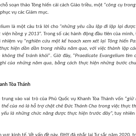
hỗ soạn thảo Tông hiến cải cách Giáo triều, một “
công cụ trong
để phục vụ các Giám mục.
elium
là một câu trả lời cho
”những yêu cầu lặp đi lặp lại được
t viện hồng y 2013
”. Trong số các hành động đầu tiên của mình,
i nhiệm vụ “
nghiên cứu một kế hoach xem xét lại Tông hiến Pa
thực hiện dần dần trong nhiều năm qua, với việc thành lập cá
p không thể tránh khỏi”
. Giờ đây, “
Praedicate Evangelium tìm 
nghi của những năm qua, bằng cách thực hiện những bước ch
hanh Tòa Thánh
p trung vào vai trò của Phủ Quốc vụ Khanh Tòa Thánh vốn “
giữ
ụ thể của nó là hỗ trợ chặt chẽ Đức Thánh Cha trong việc thực th
 yếu là những chức năng được thực hiện trước đây
”, tuy nhiên
h vực kinh tế. Về vấn đề này, ĐHY đã nhắc lại Tự sắc năm 2020, t