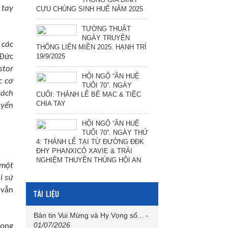
 tay
CỰU CHỦNG SINH HUẾ NĂM 2025
TƯỜNG THUẬT
NGÀY TRUYỀN
 các
THỐNG LIÊN MIỀN 2025. HẠNH TRÍ
19/9/2025
 Đức
stor
HỘI NGỘ “ÂN HUỆ
c cơ
TUỔI 70”. NGÀY
cách
CUỐI: THÁNH LỄ BẾ MẠC & TIỆC
CHIA TAY
uyển
HỘI NGỘ “ÂN HUỆ
TUỔI 70”. NGÀY THỨ
4: THÁNH LỄ TẠI TỪ ĐƯỜNG ĐĐK
ĐHY PHANXICÔ XAVIE & TRẢI
NGHIỆM THUYỀN THÚNG HỘI AN
 một
i sứ
 vẫn
TÀI LIỆU
Bản tin Vui Mừng và Hy Vọng số...
-
01/07/2026
rong