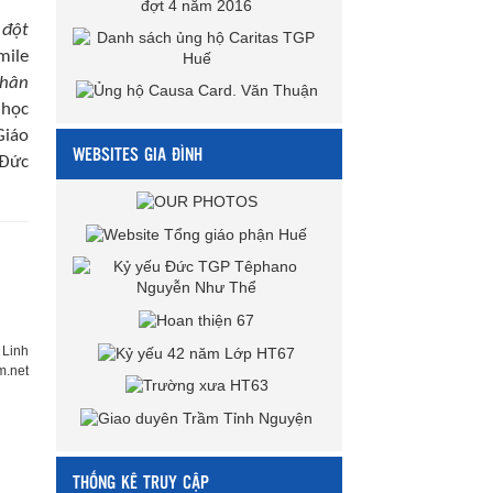
 đột
mile
phân
 học
Giáo
WEBSITES GIA ĐÌNH
 Đức
 Linh
m.net
THỐNG KÊ TRUY CẬP