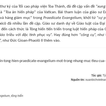
thư ký của Tối cao pháp viện Tòa Thánh, đã đề cập vấn đề “
xung
à “Tòa án hiến pháp” của Vatican. Bài tham luận của giáo sư E
g và hàng giám mục” trong
Praedicate Evangelium,
khởi từ “
sự 
cô đã nhiều lần đề cập. Giáo sư danh dự về Giáo luật của Đại
p đến cách thức là Tông hiến tiến triển trong luật hiến pháp của 
áo triều với đặc tính phục vụ
”. Hay đúng hơn “
công cụ
”, như
”, như Đức Gioan-Phaolô II thêm vào.
lin-tong-hien-praedicate-evangelium-mot-trong-nhung-muc-tieu-cua-
Tác giả:
Tý
Nguồn tin:
xuanbichvietna
ngelium
,
tông hiến