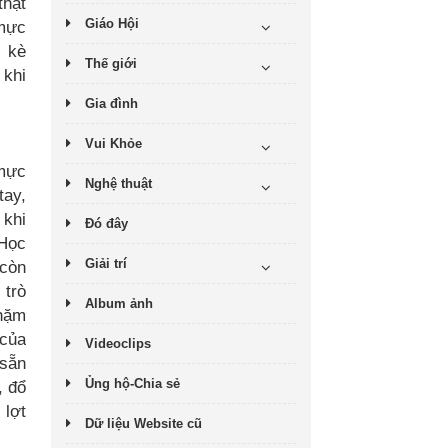
thật
Giáo Hội
 mực
c kè
Thế giới
 khi
Gia đình
Vui Khỏe
 mực
Nghệ thuật
tay,
 khi
Đó đây
 Học
Giải trí
 còn
 trò
Album ảnh
chặm
 của
Videoclips
 sẵn
Ủng hộ-Chia sẻ
, đổ
 lợt
Dữ liệu Website cũ