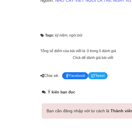
Nguồn:
NHỚ CÂY VIẾT NGÒI LÁ TRE NGÀY XƯ
Tags:
kỷ niệm
,
ngòi bút
Tổng số điểm của bài viết là: 0 trong 0 đánh giá
Click để đánh giá bài viết
Chia sẻ:
Facebook
Tweet
Ý kiến bạn đọc
Bạn cần đăng nhập với tư cách là
Thành viê