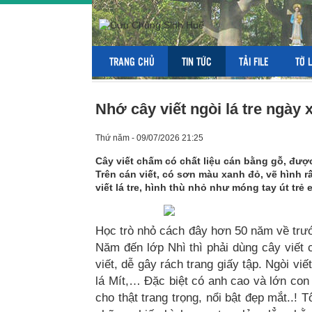
TRANG CHỦ
TIN TỨC
TẢI FILE
TỜ 
Nhớ cây viết ngòi lá tre ngày 
Thứ năm - 09/07/2026 21:25
Cây viết chấm có chất liệu cán bằng gỗ, được
Trên cán viết, có sơn màu xanh đỏ, vẽ hình r
viết lá tre, hình thù nhỏ như móng tay út t
Học trò nhỏ cách đây hơn 50 năm về trước
Năm đến lớp Nhì thì phải dùng cây viết
viết, dễ gây rách trang giấy tập. Ngòi viế
lá Mít,… Đặc biệt có anh cao và lớn con 
cho thật trang trọng, nổi bật đẹp mắt..!