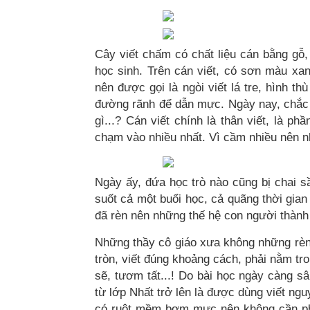
Cây viết chấm có chất liệu cán bằng gỗ,
học sinh. Trên cán viết, có sơn màu xan
nên được gọi là ngòi viết lá tre, hình 
đường rãnh để dẫn mực. Ngày nay, chắc 
gì...? Cán viết chính là thân viết, là 
chạm vào nhiều nhất. Vì cầm nhiều nên nh
Ngày ấy, đứa học trò nào cũng bị chai s
suốt cả một buổi học, cả quãng thời gia
đã rèn nên những thế hệ con người thành 
Những thầy cô giáo xưa không những rèn
tròn, viết đúng khoảng cách, phải nằm tr
sẽ, tươm tất...! Do bài học ngày càng sâ
từ lớp Nhất trở lên là được dùng viết ngu
có ruột mềm bơm mực nên không cần phải