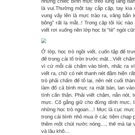
những chiếc bình mực treo lủng lẳng bằn
là vui.Thường một tay cắp cặp, tay kia
vung vẩy lên là mực trào ra, văng bắn l
bông” rất lạ mắt..! Trong cặp tôi lúc nào
viết rơi xuống nền lớp học bị “tè” ngòi cũ
Ở lớp, học trò ngồi viết, cuốn tập để tr
để trong cái lổ tròn trước mặt...Viết ch
vì cứ mỗi cái chấm vào bình, nhấc ra viế
viết ra, chữ có nét thanh nét đậm hiện r
trò phải chấm để tô lại, nên nét cuối th
làm đổ cả bình mực ra mặt bàn, lan vào
tính cẩn thận. Phải viết chậm, nắn nót
mực. Cố gắng giữ cho đừng dính mực, l
những học trò ngoan…! Mực là cục mực 
trong cái bình nhỏ mua ở các tiệm chạp p
thêm một chút nước nóng…, thế mà lại v
và lâu khô…