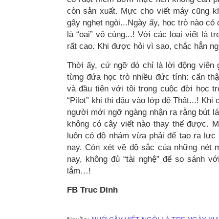
còn sản xuất. Mực cho viết máy cũng kh
gây nghẹt ngòi...Ngày ấy, học trò nào có
là “oai” vô cùng...! Với các loại viết l
rất cao. Khi được hỏi vì sao, chắc hẳn ng
Thời ấy, cứ ngỡ đó chỉ là lời động viên 
từng đứa học trò nhiều đức tính: cẩn th
và đầu tiên với tôi trong cuộc đời học 
“Pilot” khi thi đậu vào lớp đệ Thất...! Kh
người mới ngỡ ngàng nhận ra rằng bút lá
không có cây viết nào thay thế được. Mỗi
luôn có độ nhám vừa phải để tạo ra lực 
nay. Còn xét về độ sắc của những nét m
nay, không đủ “tài nghệ” để so sánh vớ
lắm…!
FB Truc Dinh