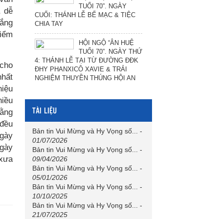
TUỔI 70”. NGÀY
, dễ
CUỐI: THÁNH LỄ BẾ MẠC & TIỆC
rắng
CHIA TAY
điểm
HỘI NGỘ “ÂN HUỆ
TUỔI 70”. NGÀY THỨ
4: THÁNH LỄ TẠI TỪ ĐƯỜNG ĐĐK
 cho
ĐHY PHANXICÔ XAVIE & TRẢI
nhất
NGHIỆM THUYỀN THÚNG HỘI AN
hiệu
hiều
TÀI LIỆU
rằng
 đều
Bản tin Vui Mừng và Hy Vọng số...
-
ngày
01/07/2026
ngày
Bản tin Vui Mừng và Hy Vọng số...
-
 xưa
09/04/2026
Bản tin Vui Mừng và Hy Vọng số...
-
05/01/2026
Bản tin Vui Mừng và Hy Vọng số...
-
10/10/2025
Bản tin Vui Mừng và Hy Vọng số...
-
21/07/2025