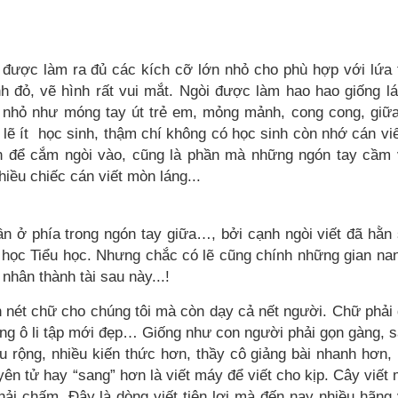
 được làm ra đủ các kích cỡ lớn nhỏ cho phù hợp với lứa 
h đỏ, vẽ hình rất vui mắt. Ngòi được làm hao hao giống lá
thù nhỏ như móng tay út trẻ em, mỏng mảnh, cong cong, giữ
lẽ ít
học sinh, thậm chí không có học sinh còn nhớ cán viế
phần để cắm ngòi vào, cũng là phần mà những ngón tay cầm 
iều chiếc cán viết mòn láng...
ần ở phía trong ngón tay giữa…, bởi cạnh ngòi viết đã hằn
n học Tiểu học. Nhưng chắc có lẽ cũng chính những gian na
nhân thành tài sau này...!
 nét chữ cho chúng tôi mà còn dạy cả nết người. Chữ phải
ong ô li tập mới đẹp… Giống như con người phải gọn gàng, 
u rộng, nhiều kiến thức hơn, thầy cô giảng bài nhanh hơn,
yên tử hay “sang” hơn là viết máy để viết cho kịp. Cây viết
 chấm. Đây là dòng viết tiện lợi mà đến nay nhiều hãng