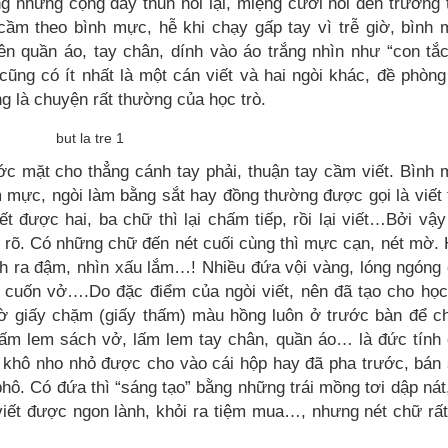
g những cọng dây thun nối lại, miệng cười nói đến trường 
 cầm theo bình mực, hễ khi chạy gấp tay vì trễ giờ, bình
ên quần áo, tay chân, dính vào áo trắng nhìn như “con tắ
 cũng có ít nhất là một cán viết và hai ngòi khác, đề phòng
ng là chuyện rất thường của học trò.
ước mặt cho thẳng cánh tay phải, thuận tay cầm viết. Bình
ấm mực, ngòi làm bằng sắt hay đồng thường được gọi là viết 
t được hai, ba chữ thì lại chấm tiếp, rồi lại viết…Bởi vậy
ất rõ. Có những chữ đến nét cuối cùng thì mực cạn, nét mờ.
ành ra đậm, nhìn xấu lắm…! Nhiều đứa vội vàng, lóng ngóng
 cuốn vở….Do đặc điểm của ngòi viết, nên đã tạo cho học
, tờ giấy chặm (giấy thấm) màu hồng luôn ở trước bàn để 
ấm lem sách vở, lấm lem tay chân, quần áo… là đức tính
khô nho nhỏ được cho vào cái hộp hay đã pha trước, bán
hô. Có đứa thì “sáng tạo” bằng những trái mồng tơi dập nát
iết được ngon lành, khỏi ra tiệm mua…, nhưng nét chữ rất