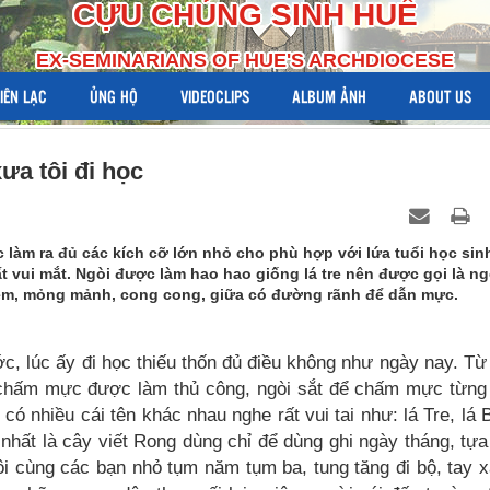
CỰU CHỦNG SINH HUẾ
EX-SEMINARIANS OF HUE'S ARCHDIOCESE
LIÊN LẠC
ỦNG HỘ
VIDEOCLIPS
ALBUM ẢNH
ABOUT US
xưa tôi đi học
 làm ra đủ các kích cỡ lớn nhỏ cho phù hợp với lứa tuổi học sin
ất vui mắt. Ngòi được làm hao hao giống lá tre nên được gọi là ng
rẻ em, mỏng mảnh, cong cong, giữa có đường rãnh để dẫn mực.
, lúc ấy đi học thiếu thốn đủ điều không như ngày nay. Từ
 chấm mực được làm thủ công, ngòi sắt để chấm mực từng
t có nhiều cái tên khác nhau nghe rất vui tai như: lá Tre, lá 
nhất là cây viết Rong dùng chỉ để dùng ghi ngày tháng, tựa
 Tôi cùng các bạn nhỏ tụm năm tụm ba, tung tăng đi bộ, tay 