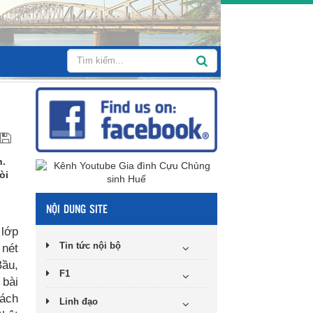
h.
òi
NỘI DUNG SITE
 lớp
Tin tức nội bộ
 nét
Bầu,
F1
 bài
xách
Linh đạo