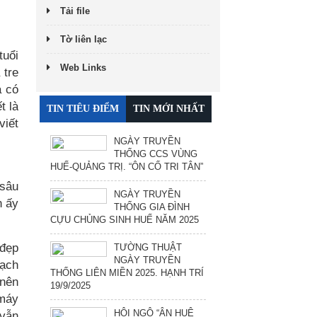
Tải file
Tờ liên lạc
tuổi
Web Links
 tre
a có
t là
TIN TIÊU ĐIỂM
TIN MỚI NHẤT
viết
NGÀY TRUYỀN
THỐNG CCS VÙNG
HUẾ-QUẢNG TRỊ. “ÔN CỐ TRI TÂN”
 sâu
NGÀY TRUYỀN
n ấy
THỐNG GIA ĐÌNH
CỰU CHỦNG SINH HUẾ NĂM 2025
 đẹp
TƯỜNG THUẬT
NGÀY TRUYỀN
sạch
THỐNG LIÊN MIỀN 2025. HẠNH TRÍ
 nên
19/9/2025
 máy
HỘI NGỘ “ÂN HUỆ
 vẫn