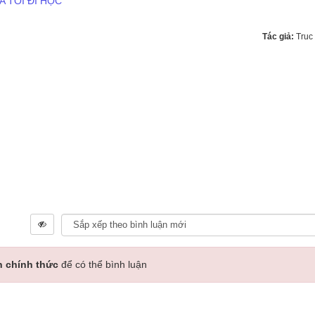
A TÔI ĐI HỌC
Tác giả:
Truc
n chính thức
để có thể bình luận