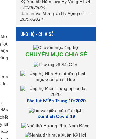
Kỷ Yếu 50 Năm Lớp Hy Vọng HT74
-
31/08/2024
Bản tin Vui Mừng và Hy Vọng số...
-
20/07/2024
ỦNG HỘ - CHIA SẺ
i Mẹ,
lại,
nhận
CHUYÊN MỤC CHIA SẺ
cũng
ế mà
-đa-
Bão lụt Miền Trung 10/2020
ẹ ạ…
 đón
Đại dịch Covid-19
chết
 lùi
 bảo
 sau