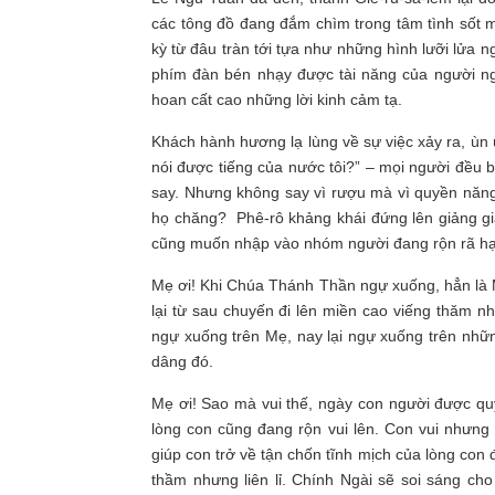
các tông đồ đang đắm chìm trong tâm tình sốt 
kỳ từ đâu tràn tới tựa như những hình lưỡi lửa
phím đàn bén nhạy được tài năng của người n
hoan cất cao những lời kinh cảm tạ.
Khách hành hương lạ lùng về sự việc xảy ra, ùn 
nói được tiếng của nước tôi?” – mọi người đều 
say. Nhưng không say vì rượu mà vì quyền năng
họ chăng? Phê-rô khảng khái đứng lên giảng giả
cũng muốn nhập vào nhóm người đang rộn rã hạ
Mẹ ơi! Khi Chúa Thánh Thần ngự xuống, hẳn là M
lại từ sau chuyến đi lên miền cao viếng thăm 
ngự xuống trên Mẹ, nay lại ngự xuống trên nhữ
dâng đó.
Mẹ ơi! Sao mà vui thế, ngày con người được 
lòng con cũng đang rộn vui lên. Con vui nhưng
giúp con trở về tận chốn tĩnh mịch của lòng co
thầm nhưng liên lỉ. Chính Ngài sẽ soi sáng ch