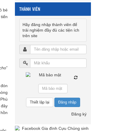
THÀNH VIÊN
ỏ bé
tiến
Hãy đăng nhập thành viên để
trải nghiệm đầy đủ các tiện ích
trên site
 cho
”
 đón
hòng
 Phù
Đăng nhập
 đây
m hồn
Đăng ký
uộc,