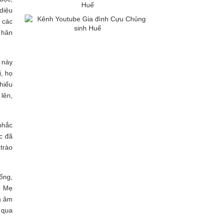
diệu
 các
 hân
 này
, họ
hiểu
lên,
nhắc
c đã
trào
ống,
n Mẹ
h âm
 qua