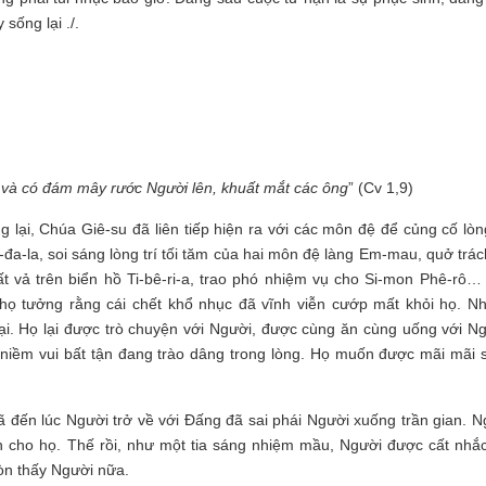
sống lại ./.
, và có đám mây rước Người lên, khuất mắt các ông
” (Cv 1,9)
lại, Chúa Giê-su đã liên tiếp hiện ra với các môn đệ để củng cố lòng
đa-la, soi sáng lòng trí tối tăm của hai môn đệ làng Em-mau, quở trác
t vả trên biển hồ Ti-bê-ri-a, trao phó nhiệm vụ cho Si-mon Phê-rô…
họ tưởng rằng cái chết khổ nhục đã vĩnh viễn cướp mất khỏi họ. N
lại. Họ lại được trò chuyện với Người, được cùng ăn cùng uống với Ng
 niềm vui bất tận đang trào dâng trong lòng. Họ muốn được mãi mãi 
ã đến lúc Người trở về với Đấng đã sai phái Người xuống trần gian. N
h cho họ. Thế rồi, như một tia sáng nhiệm mầu, Người được cất nhắc
òn thấy Người nữa.