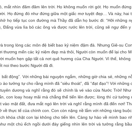
ó, mắt nhìn đăm đăm lên trời. Họ không muốn rời gót. Họ muốn đứng
ời. Họ đứng đó như đứng giữa một giấc mơ tuyệt đẹp… Và này, hai t
 nhở họ tiếp tục con đường mà Thầy đã dẫn họ bước đi: “Hỡi những n
su, Đấng vừa lìa bỏ các ông và được rước lên trời, cũng sẽ ngự đến y
ẹ và trong lòng các môn đệ biết bao kỷ niệm đậm đà. Nhưng Giê-su Co
i thương mến các kỷ niệm đẹp mà thôi, Người còn muốn để lại cho M
gười muốn hẹn gặp tất cả nơi quê hương của Cha Người. Vì thế, không 
ết noi theo bước Người đã đi.
ì bất động”. Với những bài nguyện ngắm, những giờ chia sẻ, những nỗ
o ảo tưởng tự cho rằng mình đã “siêu thoát”, đã “đạt đạo”! Với những 
ờ tuyên dương và nghĩ rằng đó sẽ chính là vé vào cửa Nước Trời! Như
ẩn, con loay hoay mãi mà chẳng thể tiến lên được; lòng thì cứ tưởng 
 vào mặt đất, đưa mắt ngó lên trời và nghĩ rằng mình đã đến nơi! Thậ
ở về thực tế của chính con. Con còn nặng nề lắm với những ràng buộc
ích khóa chặt con lại không cho tiến lên. Càng tự hào về mình bao nh
như một chú ếch ngồi dưới đáy giếng nhìn lên trời và tưởng rằng bầu 