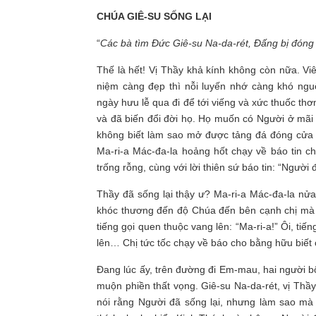
CHÚA GIÊ-SU SỐNG LẠI
“
Các bà tìm Đức Giê-su Na-da-rét, Đấng bị đóng 
Thế là hết! Vị Thầy khả kính không còn nữa. Vi
niệm càng đẹp thì nỗi luyến nhớ càng khó nguô
ngày hưu lễ qua đi để tới viếng và xức thuốc 
và đã biến đổi đời họ. Họ muốn có Người ở mãi
không biết làm sao mở được tảng đá đóng cửa 
Ma-ri-a Mác-đa-la hoảng hốt chạy về báo tin c
trống rỗng, cùng với lời thiên sứ báo tin: “Người đ
Thầy đã sống lại thậy ư? Ma-ri-a Mác-đa-la nửa
khóc thương đến độ Chúa đến bên cạnh chị mà 
tiếng gọi quen thuộc vang lên: “Ma-ri-a!” Ôi, ti
lên… Chị tức tốc chạy về báo cho bằng hữu biết 
Đang lúc ấy, trên đường đi Em-mau, hai người b
muộn phiền thất vọng. Giê-su Na-da-rét, vị Thầy
nói rằng Người đã sống lại, nhưng làm sao mà