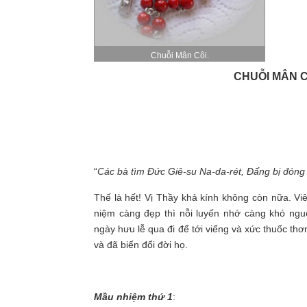
Chuỗi Mân Côi.
CHUỖI MÂN C
“
Các bà tìm Đức Giê-su Na-da-rét, Đấng bị đóng 
Thế là hết! Vị Thầy khả kính không còn nữa. Vi
niệm càng đẹp thì nỗi luyến nhớ càng khó nguô
ngày hưu lễ qua đi để tới viếng và xức thuốc 
và đã biến đổi đời họ.
Mầu nhiệm thứ 1
: