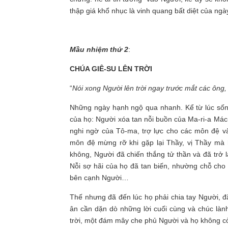
thập giá khổ nhục là vinh quang bất diệt của ngày 
Mầu nhiệm thứ 2
:
CHÚA GIÊ-SU LÊN TRỜI
“
Nói xong Người lên trời ngay trước mắt các ông
Những ngày hạnh ngộ qua nhanh. Kể từ lúc sống 
của họ: Người xóa tan nỗi buồn của Ma-ri-a Mác-
nghi ngờ của Tô-ma, trợ lực cho các môn đệ vấ
môn đệ mừng rỡ khi gặp lại Thầy, vị Thầy mà 
không, Người đã chiến thắng tử thần và đã trở 
Nỗi sợ hãi của họ đã tan biến, nhường chỗ cho
bên cạnh Người…
Thế nhưng đã đến lúc họ phải chia tay Người, đ
ân cần dặn dò những lời cuối cùng và chúc làn
trời, một đám mây che phủ Người và họ không c