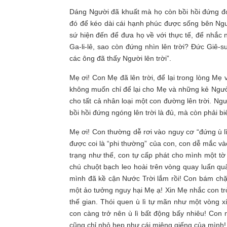
Dáng Người đã khuất mà họ còn bồi hồi đứng đ
đó để kéo dài cái hạnh phúc được sống bên Ngư
sứ hiện đến để đưa họ về với thực tế, để nhắc
Ga-li-lê, sao còn đứng nhìn lên trời? Đức Giê-
các ông đã thấy Người lên trời”.
Mẹ ơi! Con Mẹ đã lên trời, để lại trong lòng M
không muốn chỉ để lại cho Mẹ và những kẻ Ngườ
cho tất cả nhân loại một con đường lên trời. N
bồi hồi đứng ngóng lên trời là đủ, mà còn phải bi
Mẹ ơi! Con thường dễ rơi vào nguy cơ “đứng ù l
được coi là “phi thường” của con, con dễ mắc và
trạng như thế, con tự cấp phát cho mình một t
chú chuột bạch leo hoài trên vòng quay luẩn qu
mình đã kề cận Nước Trời lắm rồi! Con bám chặt
một ảo tưởng nguy hại Mẹ ạ! Xin Mẹ nhắc con tr
thế gian. Thói quen ù lì tự mãn như một vòng x
con càng trở nên ù lì bất động bấy nhiêu! Con 
cũng chỉ nhỏ hẹp như cái miệng giếng của mình!