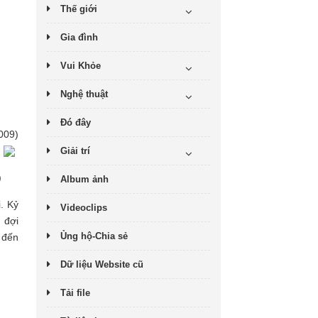
Thế giới
Gia đình
Vui Khỏe
Nghệ thuật
Đó đây
009)
Giải trí
)
Album ảnh
. Kỷ
Videoclips
 đợi
Ủng hộ-Chia sẻ
 đến
Dữ liệu Website cũ
Tải file