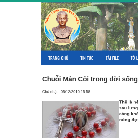
TRANG CHỦ
TIN TỨC
TẢI FILE
TỜ 
Chuỗi Mân Côi trong đời sốn
Chủ nhật - 05/12/2010 15:58
Thế là h
sau lưng
càng khó
nóng đợi