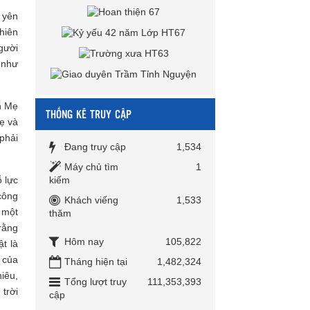
 yên
hiên
gười
 như
n Mẹ
THỐNG KÊ TRUY CẬP
ẹ và
phải
Đang truy cập
1,534
Máy chủ tìm
1
kiếm
 lực
công
Khách viếng
1,533
 một
thăm
rằng
Hôm nay
105,822
t là
 của
Tháng hiện tại
1,482,324
iêu,
Tổng lượt truy
111,353,393
trời
cập