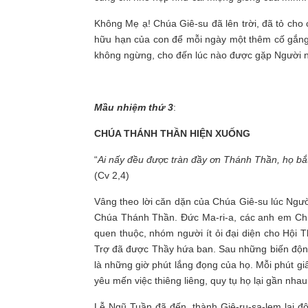
Không Mẹ ạ! Chúa Giê-su đã lên trời, đã tỏ cho 
hữu hạn của con để mỗi ngày một thêm cố gắng 
không ngừng, cho đến lúc nào được gặp Người nơi
Mầu nhiệm thứ 3
:
CHÚA THÁNH THẦN HIỆN XUỐNG
“
Ai nấy đều được tràn đầy ơn Thánh Thần, họ bắ
(Cv 2,4)
Vâng theo lời căn dặn của Chúa Giê-su lúc Người
Chúa Thánh Thần. Đức Ma-ri-a, các anh em Chú
quen thuộc, nhóm người ít ỏi đại diện cho Hội
Trợ đã được Thầy hứa ban. Sau những biến độn
là những giờ phút lắng đọng của họ. Mỗi phút gi
yêu mến việc thiêng liêng, quy tụ họ lại gần nh
Lễ Ngũ Tuần đã đến, thành Giê-ru-sa-lem lại 