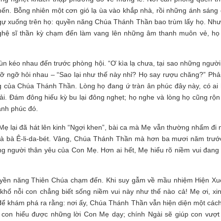
mến. Bỗng nhiên một cơn gió lạ ùa vào khắp nhà, rồi những ánh sáng 
 ngự xuống trên họ: quyền năng Chúa Thánh Thần bao trùm lấy họ. Như
ghệ sĩ thần kỳ chạm đến làm vang lên những âm thanh muôn vẻ, họ
ùn kéo nhau đến trước phòng hội. “Ơ kìa lạ chưa, tại sao những người
bỡ ngỡ hỏi nhau – “Sao lại như thế này nhỉ? Họ say rượu chăng?” Phải
 của Chúa Thánh Thần. Lòng họ đang ứ tràn ân phúc đây này, có ai 
i. Đám đông hiếu kỳ bu lại đông nghẹt; họ nghe và lòng họ cũng rộn 
nh phúc đó.
ẹ lại đã hát lên kinh “Ngợi khen”, bài ca mà Mẹ vẫn thường nhẩm đi 
nhà bà Ê-li-da-bét. Vâng, Chúa Thánh Thần mà hơn ba mươi năm trướ
ng người thân yêu của Con Mẹ. Hơn ai hết, Mẹ hiểu rõ niềm vui đang 
quyền năng Thiên Chúa chạm đến. Khi suy gẫm về mầu nhiệm Hiện Xu
 khổ nỗi con chẳng biết sống niềm vui này như thế nào cả! Mẹ ơi, xi
n để khám phá ra rằng: nơi ấy, Chúa Thánh Thần vẫn hiện diện một các
o con hiểu được những lời Con Mẹ dạy; chính Ngài sẽ giúp con vượt