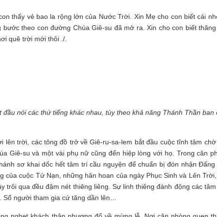
con thấy vẻ bao la rộng lớn của Nước Trời. Xin Mẹ cho con biết cái nh
bước theo con đường Chúa Giê-su đã mở ra. Xin cho con biết thăng 
 quê trời mới thôi ./.
t đầu nói các thứ tiếng khác nhau, tùy theo khả năng Thánh Thần ban
 lên trời, các tông đồ trở về Giê-ru-sa-lem bắt đầu cuộc tĩnh tâm chờ
a Giê-su và một vài phụ nữ cũng đến hiệp lòng với họ. Trong căn p
 Thánh sơ khai dốc hết tâm trí cầu nguyện để chuẩn bị đón nhận Đấng
g của cuộc Tử Nạn, những hân hoan của ngày Phục Sinh và Lên Trời,
ây trôi qua đều đậm nét thiêng liêng. Sự linh thiêng đánh động các tâ
au. Số người tham gia cứ tăng dần lên…
đông nghẹt khách thập phương đổ về mừng lễ. Nơi căn phòng quen th