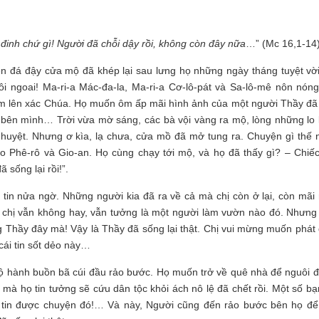
đinh chứ gì! Người đã chỗi dậy rồi, không còn đây nữa
…” (Mc 16,1-14
ên đá đậy cửa mộ đã khép lại sau lưng họ những ngày tháng tuyệt vời
i ngoai! Ma-ri-a Mác-đa-la, Ma-ri-a Cơ-lô-pát và Sa-lô-mê nôn nóng
thơm lên xác Chúa. Họ muốn ôm ấp mãi hình ảnh của một người Thầy đã
 bên mình… Trời vừa mờ sáng, các bà vội vàng ra mộ, lòng những lo 
huyệt. Nhưng ơ kìa, lạ chưa, cửa mồ đã mở tung ra. Chuyện gì thế 
ho Phê-rô và Gio-an. Họ cùng chạy tới mộ, và họ đã thấy gì? – Chiế
ã sống lại rồi!”.
 tin nửa ngờ. Những người kia đã ra về cả mà chị còn ở lại, còn mãi 
chị vẫn không hay, vẫn tưởng là một người làm vườn nào đó. Nhưng
ếng Thầy đây mà! Vậy là Thầy đã sống lại thật. Chị vui mừng muốn phát
cái tin sốt dẻo này…
ộ hành buồn bã cúi đầu rảo bước. Họ muốn trở về quê nhà để nguôi đi
 mà họ tin tưởng sẽ cứu dân tộc khỏi ách nô lệ đã chết rồi. Một số bạ
 tin được chuyện đó!… Và này, Người cũng đến rảo bước bên họ để 