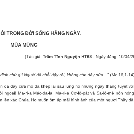
ÔI TRONG ĐỜI SỐNG HẰNG NGÀY.
MÙA MỪNG
.
(Tác giả:
Trầm Tĩnh Nguyện HT68
- Ngày đăng: 10/04/2
đinh chứ gì! Người đã chỗi dậy rồi, không còn đây nữa
…” (Mc 16,1-14
ên đá đậy cửa mộ đã khép lại sau lưng họ những ngày tháng tuyệt vời
i ngoai! Ma-ri-a Mác-đa-la, Ma-ri-a Cơ-lô-pát và Sa-lô-mê nôn nóng
thơm lên xác Chúa. Họ muốn ôm ấp mãi hình ảnh của một người Thầy đã