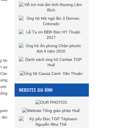
 tin
h sự
 Các
hưng
ười.
WEBSITES GIA ĐÌNH
sống
gười
 lên