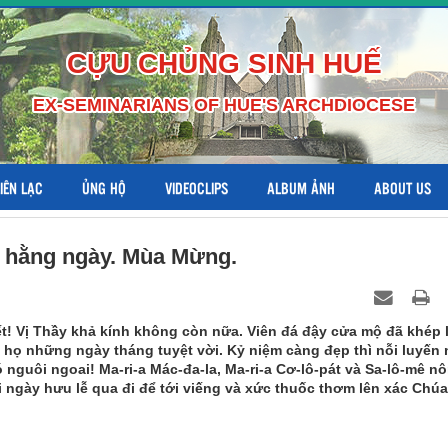
CỰU CHỦNG SINH HUẾ
EX-SEMINARIANS OF HUE'S ARCHDIOCESE
LIÊN LẠC
ỦNG HỘ
VIDEOCLIPS
ALBUM ẢNH
ABOUT US
g hằng ngày. Mùa Mừng.
ết! Vị Thầy khả kính không còn nữa. Viên đá đậy cửa mộ đã khép l
 họ những ngày tháng tuyệt vời. Kỷ niệm càng đẹp thì nỗi luyến
 nguôi ngoai! Ma-ri-a Mác-đa-la, Ma-ri-a Cơ-lô-pát và Sa-lô-mê n
 ngày hưu lễ qua đi để tới viếng và xức thuốc thơm lên xác Chúa