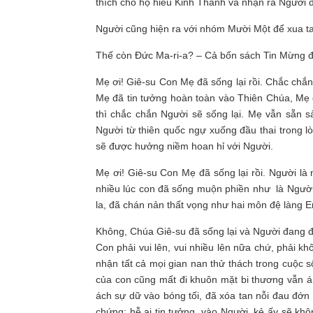
thích cho họ hiểu Kinh Thánh và nhận ra Người đã
Người cũng hiện ra với nhóm Mười Một để xua ta
Thế còn Đức Ma-ri-a? – Cả bốn sách Tin Mừng đ
Mẹ ơi! Giê-su Con Mẹ đã sống lại rồi. Chắc chắn 
Mẹ đã tin tưởng hoàn toàn vào Thiên Chúa, Mẹ 
thì chắc chắn Người sẽ sống lại. Mẹ vẫn sẵn 
Người từ thiên quốc ngự xuống đầu thai trong 
sẽ được hưởng niềm hoan hỉ với Người.
Mẹ ơi! Giê-su Con Mẹ đã sống lại rồi. Người là
nhiều lúc con đã sống muộn phiền như là Người
la, đã chán nản thất vọng như hai môn đệ làng
Không, Chúa Giê-su đã sống lại và Người đang
Con phải vui lên, vui nhiều lên nữa chứ, phải
nhận tất cả mọi gian nan thử thách trong cuộc s
của con cũng mất đi khuôn mặt bi thương vẫn ám
ách sự dữ vào bóng tối, đã xóa tan nỗi đau đớn
chứng: hễ ai tin tưởng vào Người, kẻ ấy sẽ khô