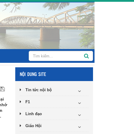
NỘI DUNG SITE
Tin tức nội bộ
ại
F1
 nhớ
ôn
Linh đạo
.
Giáo Hội