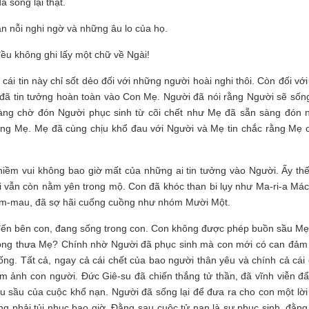
 sống lại thật.
n nỗi nghi ngờ và những âu lo của họ.
ều không ghi lấy một chữ về Ngài!
cái tin này chỉ sốt dẻo đối với những người hoài nghi thôi. Còn đối vớ
đã tin tưởng hoàn toàn vào Con Mẹ. Người đã nói rằng Người sẽ sống 
sàng chờ đón Người phục sinh từ cõi chết như Mẹ đã sẵn sàng đón 
lòng Mẹ. Mẹ đã cùng chịu khổ đau với Người và Mẹ tin chắc rằng Mẹ 
 niềm vui không bao giờ mất của những ai tin tưởng vào Người. Ấy th
 vẫn còn nằm yên trong mộ. Con đã khóc than bi lụy như Ma-ri-a Mác
 Em-mau, đã sợ hãi cuống cuồng như nhóm Mười Một.
 đến bên con, đang sống trong con. Con không được phép buồn sầu M
 không thưa Mẹ? Chính nhờ Người đã phục sinh mà con mới có can đảm
ống. Tất cả, ngay cả cái chết của bao người thân yêu và chính cả cái 
 ảnh con người. Đức Giê-su đã chiến thắng tử thần, đã vĩnh viễn đẩy
 u sầu của cuộc khổ nạn. Người đã sống lại để đưa ra cho con một lời
ng phải tủi nhục bao giờ. Đằng sau cuộc tử nạn là sự phục sinh, đằng