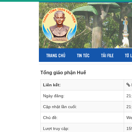
TRANG CHỦ
TIN TỨC
TẢI FILE
TỜ 
Tổng giáo phận Huế
Liên kết:
Ngày đăng:
21
Cập nhật lần cuối:
21
Chủ đề:
We
Lượt truy cập:
15