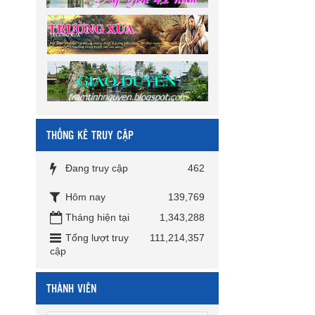
THỐNG KÊ TRUY CẬP
Đang truy cập
462
Hôm nay
139,769
Tháng hiện tại
1,343,288
Tổng lượt truy
111,214,357
cập
THÀNH VIÊN