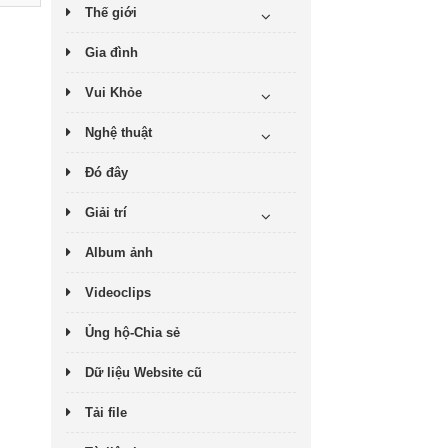
Thế giới
Gia đình
Vui Khỏe
Nghệ thuật
Đó đây
Giải trí
Album ảnh
Videoclips
Ủng hộ-Chia sẻ
Dữ liệu Website cũ
Tải file