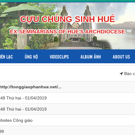
CỰU CHỦNG SINH HUẾ
EX-SEMINARIANS OF HUE'S ARCHDIOCESE
LIÊN LẠC
ỦNG HỘ
VIDEOCLIPS
ALBUM ẢNH
ABOUT US
Báo c
http://tonggiaophanhue.net/...
:48 Thứ hai - 01/04/2019
:48 Thứ hai - 01/04/2019
bsites Công giáo
99