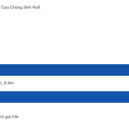
h Cựu Chủng Sinh Huế.
o_8.doc
nh giá File