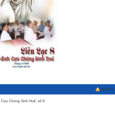
Báo link
h Cựu Chủng Sinh Huế, số 8.