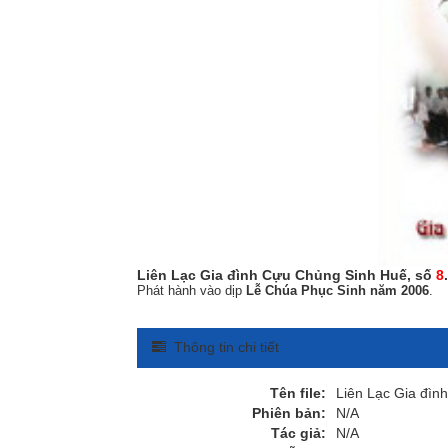
Liên Lạc Gia đình Cựu Chủng Sinh Huế, số
8
.
Phát hành vào dịp
Lễ Chúa Phục Sinh năm 2006
.
Thông tin chi tiết
Tên file:
Liên Lạc Gia đìn
Phiên bản:
N/A
Tác giả:
N/A