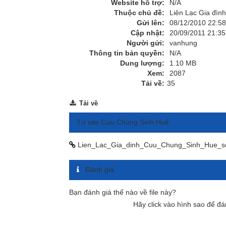
Website hỗ trợ:
N/A
Thuộc chủ đề:
Liên Lạc Gia đìn
Gửi lên:
08/12/2010 22:58
Cập nhật:
20/09/2011 21:35
Người gửi:
vanhung
Thông tin bản quyền:
N/A
Dung lượng:
1.10 MB
Xem:
2087
Tải về:
35
Tải về
Từ site Cựu Chủng Sinh Huế:
Lien_Lac_Gia_dinh_Cuu_Chung_Sinh_Hue_s
Đánh giá
Bạn đánh giá thế nào về file này?
Hãy click vào hình sao để đá