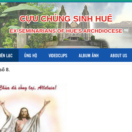
CỰU CHỦNG SINH HUẾ
EX-SEMINARIANS OF HUE'S ARCHDIOCESE
LIÊN LẠC
ỦNG HỘ
VIDEOCLIPS
ALBUM ẢNH
ABOUT US
số 8.