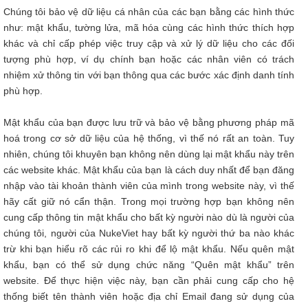
Chúng tôi bảo vệ dữ liệu cá nhân của các bạn bằng các hình thức
như: mật khẩu, tường lửa, mã hóa cùng các hình thức thích hợp
khác và chỉ cấp phép việc truy cập và xử lý dữ liệu cho các đối
tượng phù hợp, ví dụ chính bạn hoặc các nhân viên có trách
nhiệm xử thông tin với bạn thông qua các bước xác định danh tính
phù hợp.
Mật khẩu của bạn được lưu trữ và bảo vệ bằng phương pháp mã
hoá trong cơ sở dữ liệu của hệ thống, vì thế nó rất an toàn. Tuy
nhiên, chúng tôi khuyên bạn không nên dùng lại mật khẩu này trên
các website khác. Mật khẩu của bạn là cách duy nhất để bạn đăng
nhập vào tài khoản thành viên của mình trong website này, vì thế
hãy cất giữ nó cẩn thận. Trong mọi trường hợp bạn không nên
cung cấp thông tin mật khẩu cho bất kỳ người nào dù là người của
chúng tôi, người của NukeViet hay bất kỳ người thứ ba nào khác
trừ khi bạn hiểu rõ các rủi ro khi để lộ mật khẩu. Nếu quên mật
khẩu, bạn có thể sử dụng chức năng “
Quên mật khẩu
” trên
website. Để thực hiện việc này, bạn cần phải cung cấp cho hệ
thống biết tên thành viên hoặc địa chỉ Email đang sử dụng của