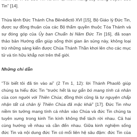
Tin” [14].
Thừa lệnh Đức Thánh Cha Bênêđictô XVI [15], Bộ Giáo lý Đức Tin,
được sự đồng thuận của các Bộ thẩm quyền thuộc Tòa Thánh và
sự đóng góp của
Ủy ban Chuẩn bị Năm Đức Tin
[16], đã soạn
thảo bản Hướng dẫn giúp sống thời gian ân sủng này, không loại
trừ những sáng kiến được Chúa Thánh Thần khơi lên cho các mục
tử và tín hữu khắp nơi trên thế giới.
Những chỉ dẫn
“Tôi biết tôi đã tin vào ai” (2 Tm 1, 12): lời Thánh Phaolô giúp
chúng ta hiểu đức Tin “trước hết là sự
gắn bó mang tính cá nhân
của con người
với Thiên Chúa
; đồng thời cũng là
tự nguyện chấp
nhận tất cả chân lý Thiên Chúa đã mặc khải
” [17]. Đức Tin như
niềm tin tưởng mang tính cá nhân vào Chúa và đức Tin chúng ta
tuyên xưng trong kinh Tin kính không thể tách rời nhau. Cả hai
cùng hướng về nhau và cần đến nhau. Giữa kinh nghiệm sống
đức Tin và nội dung đức Tin có mối liên hệ sâu đậm: đức Tin của