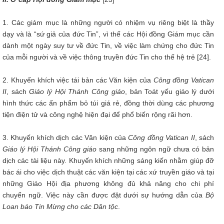
1. Các giám mục là những người có nhiệm vụ riêng biệt là thầy
dạy và là “sứ giả của đức Tin”, vì thế các Hội đồng Giám mục cần
dành một ngày suy tư về đức Tin, về việc làm chứng cho đức Tin
của mỗi người và về việc thông truyền đức Tin cho thế hệ trẻ [24].
2. Khuyến khích việc tái bản các Văn kiện của
Công đồng Vatican
II
, sách
Giáo lý Hội Thánh Công giáo
, bản Toát yếu giáo lý dưới
hình thức các ấn phẩm bỏ túi giá rẻ, đồng thời dùng các phương
tiện điện tử và công nghệ hiện đại để phổ biến rộng rãi hơn.
3. Khuyến khích dịch các Văn kiện của
Công đồng Vatican II
, sách
Giáo lý Hội Thánh Công giáo
sang những ngôn ngữ chưa có bản
dịch các tài liệu này. Khuyến khích những sáng kiến nhằm giúp đỡ
bác ái cho việc dịch thuật các văn kiện tại các xứ truyền giáo và tại
những Giáo Hội địa phương không đủ khả năng cho chi phí
chuyển ngữ. Việc này cần được đặt dưới sự hướng dẫn của
Bộ
Loan báo Tin Mừng cho các Dân tộc
.