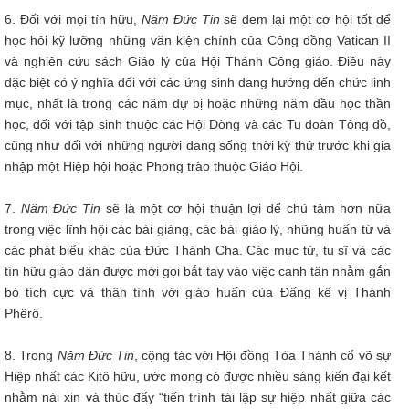
6. Đối với mọi tín hữu,
Năm Đức Tin
sẽ đem lại một cơ hội tốt để
học hỏi kỹ lưỡng những văn kiện chính của Công đồng Vatican II
và nghiên cứu sách Giáo lý của Hội Thánh Công giáo. Điều này
đặc biệt có ý nghĩa đối với các ứng sinh đang hướng đến chức linh
mục, nhất là trong các năm dự bị hoặc những năm đầu học thần
học, đối với tập sinh thuộc các Hội Dòng và các Tu đoàn Tông đồ,
cũng như đối với những người đang sống thời kỳ thử trước khi gia
nhập một Hiệp hội hoặc Phong trào thuộc Giáo Hội.
7.
Năm Đức Tin
sẽ là một cơ hội thuận lợi để chú tâm hơn nữa
trong việc lĩnh hội các bài giảng, các bài giáo lý, những huấn từ và
các phát biểu khác của Đức Thánh Cha. Các mục tử, tu sĩ và các
tín hữu giáo dân được mời gọi bắt tay vào việc canh tân nhằm gắn
bó tích cực và thân tình với giáo huấn của Đấng kế vị Thánh
Phêrô.
8. Trong
Năm Đức Tin
, cộng tác với Hội đồng Tòa Thánh cổ võ sự
Hiệp nhất các Kitô hữu, ước mong có được nhiều sáng kiến đại kết
nhằm nài xin và thúc đẩy “tiến trình tái lập sự hiệp nhất giữa các