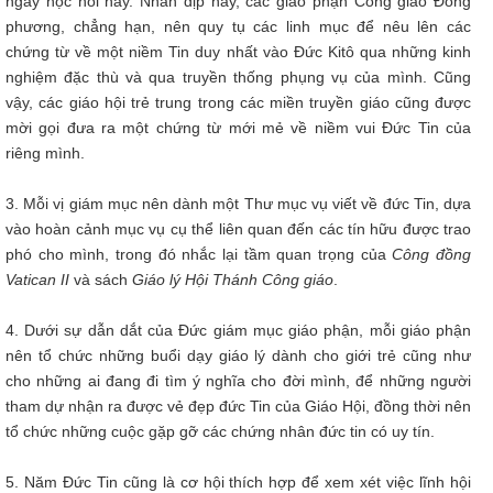
ngày học hỏi này. Nhân dịp này, các giáo phận Công giáo Đông
phương, chẳng hạn, nên quy tụ các linh mục để nêu lên các
chứng từ về một niềm Tin duy nhất vào Đức Kitô qua những kinh
nghiệm đặc thù và qua truyền thống phụng vụ của mình. Cũng
vậy, các giáo hội trẻ trung trong các miền truyền giáo cũng được
mời gọi đưa ra một chứng từ mới mẻ về niềm vui Đức Tin của
riêng mình.
3. Mỗi vị giám mục nên dành một Thư mục vụ viết về đức Tin, dựa
vào hoàn cảnh mục vụ cụ thể liên quan đến các tín hữu được trao
phó cho mình, trong đó nhắc lại tầm quan trọng của
Công đồng
Vatican II
và sách
Giáo lý Hội Thánh Công giáo
.
4. Dưới sự dẫn dắt của Đức giám mục giáo phận, mỗi giáo phận
nên tổ chức những buổi dạy giáo lý dành cho giới trẻ cũng như
cho những ai đang đi tìm ý nghĩa cho đời mình, để những người
tham dự nhận ra được vẻ đẹp đức Tin của Giáo Hội, đồng thời nên
tổ chức những cuộc gặp gỡ các chứng nhân đức tin có uy tín.
5. Năm Đức Tin cũng là cơ hội thích hợp để xem xét việc lĩnh hội