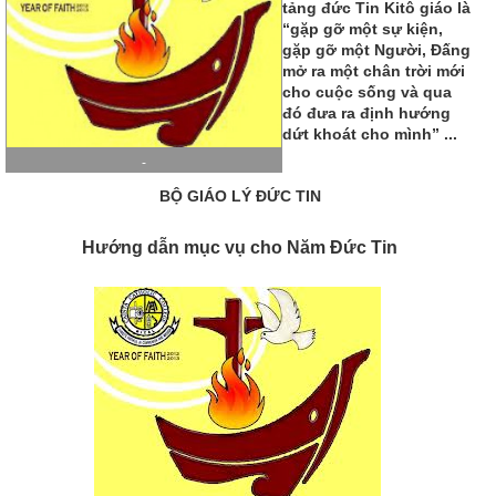
tảng đức Tin Kitô giáo là
“gặp gỡ một sự kiện,
gặp gỡ một Người, Đấng
mở ra một chân trời mới
cho cuộc sống và qua
đó đưa ra định hướng
dứt khoát cho mình” ...
-
BỘ GIÁO LÝ ĐỨC TIN
Hướng dẫn mục vụ cho Năm Đức Tin