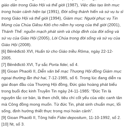
giáo dân trong Giáo Hội và thế giới
(1987),
Việc đào tạo
linh mục
trong hoàn cảnh hiện tại
(1991),
Đ
ời sống thánh hiến và sứ vụ tu sĩ
trong Giáo Hội và thế giới
(1994),
Giám
m
ục: Người phục vụ
Tin
Mừng của Chúa Giêsu Kitô cho niềm hy vọng của thế giới
(2001),
Thánh Thể: nguồn
mạch phát sinh
và chóp
đỉnh của đời sống và
sứ vụ của Giáo Hội
(2005),
Lời Chúa trong
đời sống và sứ vụ của
Giáo Hội
(2008).
[6] Bênêđictô XVI,
Huấn từ cho
Giáo t
riều Rôma
, ngày 22-12-
2005.
[7] Bênêđictô XVI, Tự sắc
Porta fidei
, số 4.
[8] Gioan Phaolô II,
Diễn văn b
ế mạc Thượng Hội đ
ồng Giám m
ục
ngoại
thường lần thứ hai
, 7-12-1985, số 6. Trong lúc đang diễn ra
giai đoạn đầu của Thượng Hội đồng, Đức giáo hoàng phát biểu
trong buổi đọc kinh Truyền Tin ngày 24-11-1985: “Đức Tin là
nguyên tắc cơ bản, là then chốt, tiêu chí cốt yếu của việc canh tân
mà Công đồng mong muốn. Từ đức Tin, phát sinh chuẩn mực, lối
sống, định hướng thiết thực trong mọi hoàn cảnh”.
[9] Gioan Phaolô II, Tông hiến
Fidei depositum
, 11-10-1992, số 2.
[10] Nt, số 3.