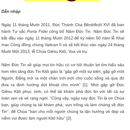
Dẫn nhập
Ngày 11 tháng Mười 2011, Đức Thánh Cha Bênêđictô XVI đã ban
hành Tự sắc
Porta Fidei
công bố Năm Đức Tin. Năm Đức Tin sẽ
bắt đầu vào ngày 11 tháng Mười 2012 để kỷ niệm 50 năm lễ Khai
mạc Công đồng chung Vatican II và sẽ kết thúc vào ngày 24 tháng
Mười Một 2013, lễ Chúa Giêsu Kitô, Vua vũ trụ.
Năm Đức Tin sẽ giúp mọi tín hữu có cơ hội thuận lợi tìm hiểu sâu
hơn nền tảng đức Tin Kitô giáo là “gặp gỡ một sự kiện, gặp gỡ một
Người, Đấng mở ra một chân trời mới cho cuộc sống và qua đó
đưa ra định hướng dứt khoát cho mình” [1]. Nhờ gặp gỡ Đức
Giêsu Kitô phục sinh, có thể tái khám phá đức tin với tất cả sự
toàn vẹn và vẻ rạng ngời. “Cũng vậy, ngày nay đức Tin là ơn Chúa
ban, giúp chúng ta tái khám phá, vun trồng và làm chứng về đức
Tin”, để Chúa “ban cho mỗi người chúng ta tận hưởng vẻ đẹp và
niềm vui được làm người Kitô hữu” [2].