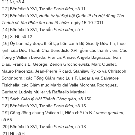
[11] Nt, số 4.
[12] Bênêđictô XVI, Tự sắc
Porta fidei
, số 11.
[13] Bênêđictô XVI,
Huấn từ tại
Đại hội Quốc tế do
Hội đồng Tòa
Thánh
về tân Phúc âm hóa tổ chức
,
ngày 15-10-2011.
[14] Bênêđictô XVI, Tự sắc
Porta fidei
, số 7.
[15] X. Nt, số 12.
[16] Ủy ban này được thiết lập bên cạnh Bộ Giáo lý Đức Tin, theo
lệnh của Đức Thánh Cha Bênêđictô XVI, gồm các thành viên: Các
Hồng y William Levada, Francis Arinze, Angelo Bagnasco, Ivan
Dias, Francis E. George, Zenon Grocholewski, Marc Ouellet,
Mauro Piacenza, Jean-Pierre Ricard, Staniław Rylko và Christoph
Schönborn,; các Tổng Giám mục Luis F. Ladaria và Salvatore
Fisichella; các Giám mục Mario del Valle Moronta Rodríguez,
Gerhard Ludwig Müller và Raffaello Martinelli.
[17] Sách
Giáo
l
ý Hội Thánh
Công g
iáo
, số 150.
[18] Bênêđictô XVI, Tự sắc
Porta fidei
, số 15.
[19] Công đồng chung Vatican II, Hiến chế tín lý
Lumen gentium
,
số 65.
[20] Bênêđictô XVI, Tự sắc
Porta fidei
, số 13.
[21] Nt, số 6.