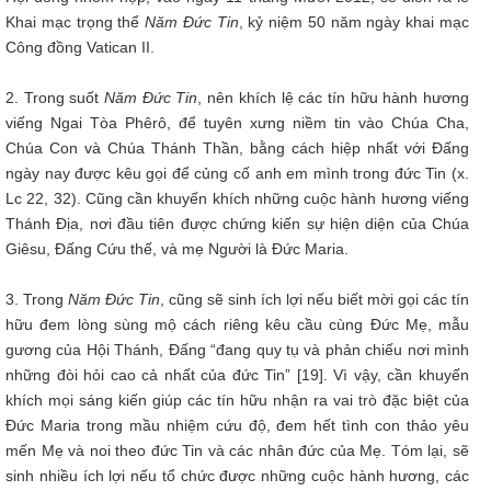
Khai mạc trọng thể
Năm Đức Tin
, kỷ niệm 50 năm ngày khai mạc
Công đồng Vatican II.
2. Trong suốt
Năm Đức Tin
, nên khích lệ các tín hữu hành hương
viếng Ngai Tòa Phêrô, để tuyên xưng niềm tin vào Chúa Cha,
Chúa Con và Chúa Thánh Thần, bằng cách hiệp nhất với Đấng
ngày nay được kêu gọi để củng cố anh em mình trong đức Tin (x.
Lc 22, 32). Cũng cần khuyến khích những cuộc hành hương viếng
Thánh Địa, nơi đầu tiên được chứng kiến sự hiện diện của Chúa
Giêsu, Đấng Cứu thế, và mẹ Người là Đức Maria.
3. Trong
Năm Đức Tin
, cũng sẽ sinh ích lợi nếu biết mời gọi các tín
hữu đem lòng sùng mộ cách riêng kêu cầu cùng Đức Mẹ, mẫu
gương của Hội Thánh, Đấng “đang quy tụ và phản chiếu nơi mình
những đòi hỏi cao cả nhất của đức Tin” [19]. Vì vậy, cần khuyến
khích mọi sáng kiến giúp các tín hữu nhận ra vai trò đặc biệt của
Đức Maria trong mầu nhiệm cứu độ, đem hết tình con thảo yêu
mến Mẹ và noi theo đức Tin và các nhân đức của Mẹ. Tóm lại, sẽ
sinh nhiều ích lợi nếu tổ chức được những cuộc hành hương, các