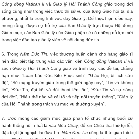
Công đồng Vatican II
và
Giáo lý Hội Thánh Công giáo
trong đời
sống cũng như trong việc thực thi sứ vụ của từng Giáo hội tại địa
phương, nhất là trong lĩnh vực dạy Giáo lý. Để thực hiện điều này,
mong rằng, được sự hỗ trợ của Ban Giáo lý trực thuộc Hội đồng
Giám mục, các Ban Giáo lý của Giáo phận sẽ có những nỗ lực mới
trong việc đào tạo giáo lý viên về nội dung đức tin.
6. Trong
Năm Đức Tin
, việc thường huấn dành cho hàng giáo sĩ
nên đặc biệt tập trung vào các văn kiện
Công đồng Vatican II
và
sách
Giáo lý Hội Thánh Công giáo
và trình bày các đề tài, chẳng
hạn như: “Loan báo Đức Kitô Phục sinh”, “Giáo Hội, bí tích cứu
độ”, “Sứ mạng truyền giáo trong thế giới ngày nay”, “Tin và không
tin”, “Đức Tin, đại kết và đối thoại liên tôn”, “Đức Tin và sự sống
đời đời”, “Hiểu thế nào về cải tổ và tiếp nối truyền thống”, “Giáo lý
của Hội Thánh trong trách vụ mục vụ thường xuyên”.
7. Ước mong các giám mục giáo phận tổ chức những buổi cử
hành thống hối, nhất là vào Mùa Chay, để xin Chúa tha thứ tội lỗi,
đặc biệt tội nghịch lại đức Tin.
Năm Đức Tin
cũng là thời gian thích