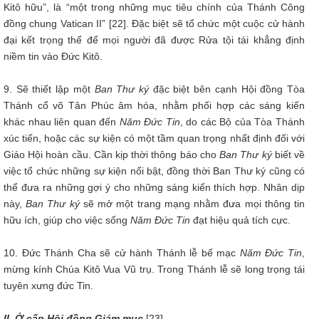
Kitô hữu”, là “một trong những mục tiêu chính của Thánh Công
đồng chung Vatican II” [22]. Đặc biệt sẽ tổ chức một cuộc cử hành
đại kết trọng thể để mọi người đã được Rửa tội tái khẳng định
niềm tin vào Đức Kitô.
9. Sẽ thiết lập một
Ban Thư ký
đặc biệt bên cạnh Hội đồng Tòa
Thánh cổ võ Tân Phúc âm hóa, nhằm phối hợp các sáng kiến
khác nhau liên quan đến
Năm Đức Tin
, do các Bộ của Tòa Thánh
xúc tiến, hoặc các sự kiện có một tầm quan trọng nhất định đối với
Giáo Hội hoàn cầu. Cần kịp thời thông báo cho
Ban Thư ký
biết về
việc tổ chức những sự kiện nổi bật, đồng thời Ban Thư ký cũng có
thể đưa ra những gợi ý cho những sáng kiến thích hợp. Nhân dịp
này,
Ban Thư ký
sẽ mở một trang mạng nhằm đưa mọi thông tin
hữu ích, giúp cho việc sống
Năm Đức Tin
đạt hiệu quả tích cực.
10. Đức Thánh Cha sẽ cử hành Thánh lễ bế mạc
Năm Đức Tin
,
mừng kính Chúa Kitô Vua Vũ trụ. Trong Thánh lễ sẽ long trọng tái
tuyên xưng đức Tin.
II. Ở cấp Hội đồng Giám mục
[23]