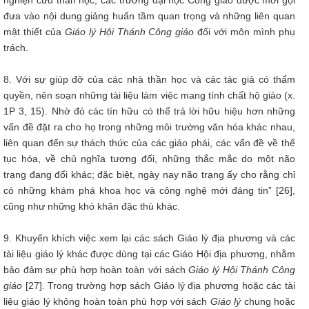
nghiện cứu thần học, các trường đại học Công giáo được mời gọi
đưa vào nội dung giảng huấn tầm quan trọng và những liên quan
mật thiết của
Giáo lý Hội Thánh Công giáo
đối với môn mình phụ
trách.
8. Với sự giúp đỡ của các nhà thần học và các tác giả có thẩm
quyền, nên soạn những tài liệu làm việc mang tính chất hộ giáo (x.
1P 3, 15). Nhờ đó các tín hữu có thể trả lời hữu hiệu hơn những
vấn đề đặt ra cho họ trong những môi trường văn hóa khác nhau,
liên quan đến sự thách thức của các giáo phái, các vấn đề về thế
tục hóa, về chủ nghĩa tương đối, những thắc mắc do một não
trạng đang đổi khác; đặc biệt, ngày nay não trạng ấy cho rằng chỉ
có những khám phá khoa học và công nghệ mới đáng tin” [26],
cũng như những khó khăn đặc thù khác.
9. Khuyến khích việc xem lại các sách Giáo lý địa phương và các
tài liệu giáo lý khác được dùng tại các Giáo Hội địa phương, nhằm
bảo đảm sự phù hợp hoàn toàn với sách
Giáo lý Hội Thánh Công
giáo
[27]. Trong trường hợp sách Giáo lý địa phương hoặc các tài
liệu giáo lý không hoàn toàn phù hợp với sách
Giáo lý
chung hoặc