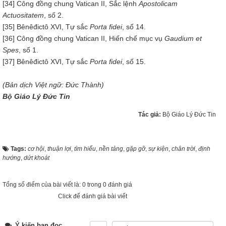
[34] Công đồng chung Vatican II, Sắc lệnh
Apostolicam
Actuositatem
, số 2.
[35] Bênêđictô XVI, Tự sắc
Porta fidei
, số 14.
[36] Công đồng chung Vatican II, Hiến chế mục vụ
Gaudium et
Spes
, số 1.
[37] Bênêđictô XVI, Tự sắc
Porta fidei
, số 15.
(Bản dịch Việt ngữ: Đức Thành)
Bộ Giáo Lý Đức Tin
Tác giả:
Bộ Giáo Lý Đức Tin
Tags:
cơ hội
,
thuận lợi
,
tìm hiểu
,
nền tảng
,
gặp gỡ
,
sự kiện
,
chân trời
,
định
hướng
,
dứt khoát
Tổng số điểm của bài viết là: 0 trong 0 đánh giá
Click để đánh giá bài viết
Ý kiến bạn đọc