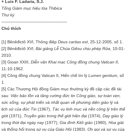
+ Luis F. Ladaria, S.J.
Tổng Giám mục hiệu tòa Thibica
Thư ký
––––––––––––––––––––––––––––
Chú thích
[1] Bênêđictô XVI, Thông điệp
Deus caritas est
, 25-12-2005, số 1.
[2] Bênêđictô XVI,
Bài giảng Lễ Chúa Giêsu chịu phép Rửa
, 10-01-
2010.
[3] Gioan XXIII,
Diễn văn Khai mạc Công đồng chung Vatican II
,
11-10-1962.
[4] Công đồng chung Vatican II, Hiến chế tín lý
Lumen gentium
, số
1.
[5] Các Thượng Hội đồng Giám mục thường kỳ đề cập các đề tài
sau:
Việc bảo tồn và tăng cường đức tin Công
g
iáo, sự toàn vẹn,
sức sống, sự phát triển và nhất quan về phương diện giáo lý và
lịch sử của đức Tin
(1967),
Tác vụ linh mục
và nền công lý trên
thế
giới
(1971),
Truyền giáo trong thế giới hiện đại
(1974),
D
ạy giáo lý
trong t
hời đại ngày nay
(1977),
Gia đình Kitô giáo
(1980),
Hòa giải
và
thống hối
trong sứ vụ của Giáo Hội
(1983),
Ơn gọi và sứ vụ của