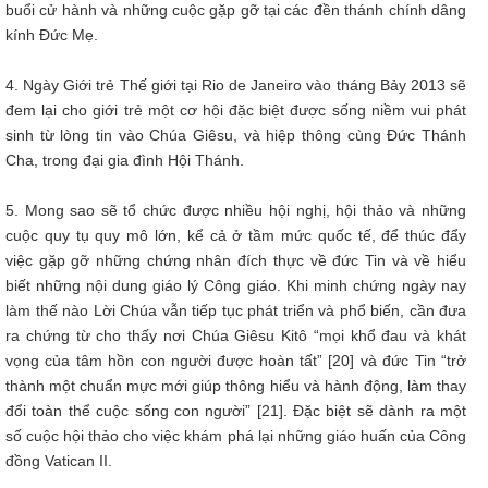
buổi cử hành và những cuộc gặp gỡ tại các đền thánh chính dâng
kính Đức Mẹ.
4. Ngày Giới trẻ Thế giới tại Rio de Janeiro vào tháng Bảy 2013 sẽ
đem lại cho giới trẻ một cơ hội đặc biệt được sống niềm vui phát
sinh từ lòng tin vào Chúa Giêsu, và hiệp thông cùng Đức Thánh
Cha, trong đại gia đình Hội Thánh.
5. Mong sao sẽ tổ chức được nhiều hội nghị, hội thảo và những
cuộc quy tụ quy mô lớn, kể cả ở tầm mức quốc tế, để thúc đẩy
việc gặp gỡ những chứng nhân đích thực về đức Tin và về hiểu
biết những nội dung giáo lý Công giáo. Khi minh chứng ngày nay
làm thế nào Lời Chúa vẫn tiếp tục phát triển và phổ biến, cần đưa
ra chứng từ cho thấy nơi Chúa Giêsu Kitô “mọi khổ đau và khát
vọng của tâm hồn con người được hoàn tất” [20] và đức Tin “trở
thành một chuẩn mực mới giúp thông hiểu và hành động, làm thay
đổi toàn thể cuộc sống con người” [21]. Đặc biệt sẽ dành ra một
số cuộc hội thảo cho việc khám phá lại những giáo huấn của Công
đồng Vatican II.