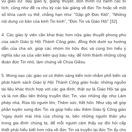
vụ giáo xứ: dạy giáo lý, giảng thuyết, dọn mình cử hành các bí
tích; cũng như đề ra chu kỳ các bài giảng về đức Tin hoặc về một
số khía cạnh cụ thể, chẳng hạn như: “Gặp gỡ Đức Kitô”, “Những
nội dung cơ bản của kinh Tin kính”, “Đức Tin và Giáo Hội” [32].
4. Các giáo lý viên cần khai thác hơn nữa giáo thuyết phong phú
của sách
Giáo lý Hội Thánh Công giáo
, đồng thời dưới sự hướng
dẫn của cha sở, giúp các nhóm tín hữu đọc và cùng tìm hiểu ý
nghĩa sâu xa của văn kiện quý báu này, để hình thành những cộng
đoàn đức Tin nhỏ, làm chứng về Chúa Giêsu.
5. Mong sao các giáo xứ có thêm sáng kiến mới nhằm phổ biến và
phát hành sách
Giáo lý Hội Thánh Công giáo
hoặc những nguồn
tài liệu khác thích hợp với các gia đình, thật sự là Giáo Hội tại gia
và là nơi đầu tiên thông truyền đức Tin, vào những dịp như Làm
phép nhà, Rửa tội người lớn, Thêm sức, Kết hôn. Như vậy sẽ góp
phần tuyên xưng đức Tin và giúp hiểu sâu thêm Giáo lý Công giáo
“ngay dưới mái nhà của chúng ta, bên những người thân yêu
trong gia đình chúng ta, để mỗi người cảm thấy sự đòi hỏi cấp
thiết phải hiểu biết hơn nữa về đức Tin và truyền lại đức Tin ấy cho