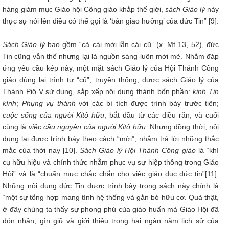
hàng giám mục Giáo hội Công giáo khắp thế giới,
sách Giáo lý
này
thực sự nói lên điều có thể gọi là ‘bản giao hưởng’ của đức Tin” [9].
Sách Giáo lý
bao gồm “cả cái mới lẫn cái cũ” (x. Mt 13, 52), đức
Tin cũng vẫn thế nhưng lại là nguồn sáng luôn mới mẻ. Nhằm đáp
ứng yêu cầu kép này, một mặt sách Giáo lý của Hội Thánh Công
giáo dùng lại trình tự “cũ”, truyền thống, được sách Giáo lý của
Thánh Piô V sử dụng, sắp xếp nội dung thành bốn phần:
kinh Tin
kính
;
Phụng vụ thánh
với các bí tích được trình bày trước tiên;
cuộc sống của người Kitô hữu
, bắt đầu từ các điều răn; và cuối
cùng là
việc cầu nguyện của người Kitô hữu
. Nhưng đồng thời, nội
dung lại được trình bày theo cách “mới”, nhằm trả lời những thắc
mắc của thời nay [10].
Sách Giáo lý Hội Thánh Công giáo
là “khí
cụ hữu hiệu và chính thức nhằm phục vụ sự hiệp thông trong Giáo
Hội” và là “chuẩn mực chắc chắn cho việc giáo dục đức tin”[11].
Những nội dung đức Tin được trình bày trong sách này chính là
“một sự tổng hợp mang tính hệ thống và gắn bó hữu cơ. Quả thật,
ở đây chúng ta thấy sự phong phú của giáo huấn mà Giáo Hội đã
đón nhận, gìn giữ và giới thiệu trong hai ngàn năm lịch sử của