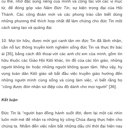
cụ thể, nhờ đặc sủng riêng của mình và cộng tác với các vị mục
tử, để đóng góp vào
Năm Đức Tin
, sự kiện trọng đại của Hội
Thánh. Các cộng đoàn mới và các phong trào cần biết dùng
những phương thế thích hợp nhất để làm chứng cho đức Tin một
cách sáng tạo và quảng đại.
10. Mọi tín hữu, được mời gọi canh tân ơn đức Tin đã lãnh nhận,
cần nỗ lực thông truyền kinh nghiệm sống đức Tin và thực thi bác
ái [35], bằng cách đối thoại với các anh chị em của mình, gồm tín
hữu thuộc các Giáo Hội Kitô khác, tín đồ của các tôn giáo, những
người không tin hoặc những người không quan tâm. Như vậy, hy
vọng toàn dân Kitô giáo sẽ bắt đầu việc truyền giáo hướng đến
những người mình cùng sống và cùng làm việc, vì biết rằng họ
“cũng được đón nhận sứ điệp cứu độ dành cho mọi người” [36].
Kết luận
Đức Tin là “người bạn đồng hành suốt đời, đem lại một cái nhìn
luôn mới mẻ để nhận ra những kỳ công Chúa đang thực hiện cho
chúng ta. Nhắm đến việc nắm bắt những dấu chỉ thời đại hiện nay