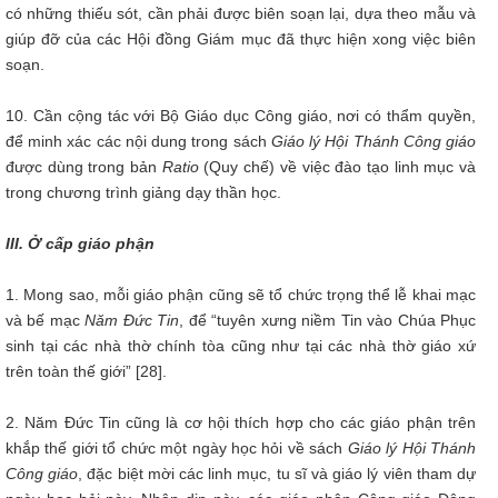
có những thiếu sót, cần phải được biên soạn lại, dựa theo mẫu và
giúp đỡ của các Hội đồng Giám mục đã thực hiện xong việc biên
soạn.
10. Cần cộng tác với Bộ Giáo dục Công giáo, nơi có thẩm quyền,
để minh xác các nội dung trong sách
Giáo lý Hội Thánh Công giáo
được dùng trong bản
Ratio
(Quy chế) về việc đào tạo linh mục và
trong chương trình giảng dạy thần học.
III. Ở cấp giáo phận
1. Mong sao, mỗi giáo phận cũng sẽ tổ chức trọng thể lễ khai mạc
và bế mạc
Năm Đức Tin
, để “tuyên xưng niềm Tin vào Chúa Phục
sinh tại các nhà thờ chính tòa cũng như tại các nhà thờ giáo xứ
trên toàn thế giới” [28].
2. Năm Đức Tin cũng là cơ hội thích hợp cho các giáo phận trên
khắp thế giới tổ chức một ngày học hỏi về sách
Giáo lý Hội Thánh
Công giáo
, đặc biệt mời các linh mục, tu sĩ và giáo lý viên tham dự