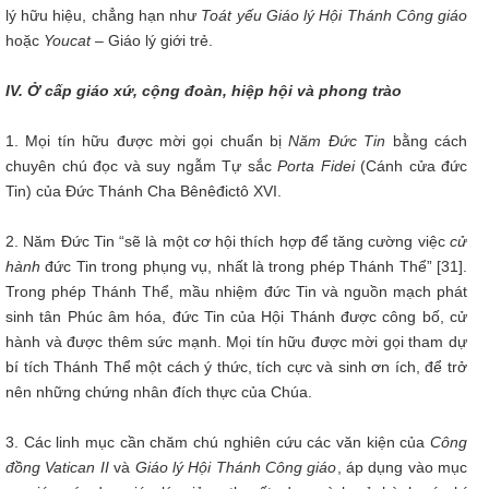
lý hữu hiệu, chẳng hạn như
Toát yếu Giáo lý Hội Thánh Công giáo
hoặc
Youcat
– Giáo lý giới trẻ.
IV. Ở cấp giáo xứ, cộng đoàn, hiệp hội và phong trào
1. Mọi tín hữu được mời gọi chuẩn bị
Năm Đức Tin
bằng cách
chuyên chú đọc và suy ngẫm Tự sắc
Porta Fidei
(Cánh cửa đức
Tin) của Đức Thánh Cha Bênêđictô XVI.
2. Năm Đức Tin “sẽ là một cơ hội thích hợp để tăng cường việc
cử
hành
đức Tin trong phụng vụ, nhất là trong phép Thánh Thể” [31].
Trong phép Thánh Thể, mầu nhiệm đức Tin và nguồn mạch phát
sinh tân Phúc âm hóa, đức Tin của Hội Thánh được công bố, cử
hành và được thêm sức mạnh. Mọi tín hữu được mời gọi tham dự
bí tích Thánh Thể một cách ý thức, tích cực và sinh ơn ích, để trở
nên những chứng nhân đích thực của Chúa.
3. Các linh mục cần chăm chú nghiên cứu các văn kiện của
Công
đồng Vatican II
và
Giáo lý Hội Thánh Công giáo
, áp dụng vào mục