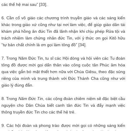
các thế hệ mai sau” [33].
6. Cần cổ võ giáo các chương trình truyền giáo và các sáng kiến
khác trong giáo xứ cũng như tại nơi làm việc, để giúp giáo dân tái
khám phá hồng ân đức Tin đã lãnh nhận khi chịu phép Rửa tội và
trách nhiệm làm chứng nhân đức Tin, với ý thức ơn gọi Kitô hữu
“tự bản chất chính là ơn gọi làm tông đồ” [34].
7. Trong Năm Đức Tin, tu sĩ các Hội dòng và hội viên các Tu đoàn
tông đồ được mời gọi dấn thân vào công cuộc tân Phúc âm hóa
qua việc gắn bó mật thiết hơn nữa với Chúa Giêsu, theo đặc sủng
riêng của mình và trung thành với Đức Thánh Cha cũng như với
giáo lý đúng đắn.
8. Trong
Năm Đức Tin
, các cộng đoàn chiêm niệm sẽ đặc biệt cầu
nguyện cho Dân Chúa biết canh tân đức Tin và đẩy mạnh việc
thông truyền đức Tin cho các thế hệ trẻ.
9. Các hội đoàn và phong trào được mời gọi có những sáng kiến