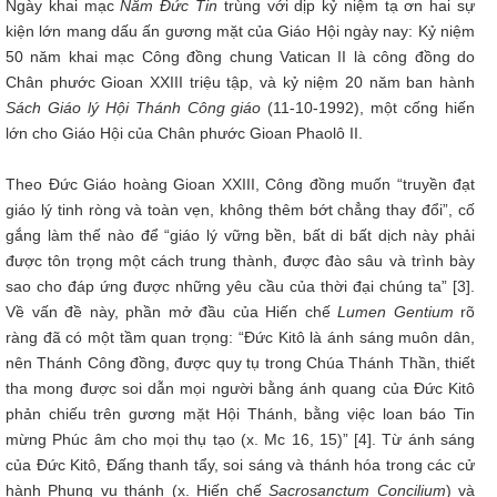
Ngày khai mạc
Năm Đức Tin
trùng với dịp kỷ niệm tạ ơn hai sự
kiện lớn mang dấu ấn gương mặt của Giáo Hội ngày nay: Kỷ niệm
50 năm khai mạc Công đồng chung Vatican II là công đồng do
Chân phước Gioan XXIII triệu tập, và kỷ niệm 20 năm ban hành
Sách Giáo lý Hội Thánh Công giáo
(11-10-1992), một cống hiến
lớn cho Giáo Hội của Chân phước Gioan Phaolô II.
Theo Đức Giáo hoàng Gioan XXIII, Công đồng muốn “truyền đạt
giáo lý tinh ròng và toàn vẹn, không thêm bớt chẳng thay đổi”, cố
gắng làm thế nào để “giáo lý vững bền, bất di bất dịch này phải
được tôn trọng một cách trung thành, được đào sâu và trình bày
sao cho đáp ứng được những yêu cầu của thời đại chúng ta” [3].
Về vấn đề này, phần mở đầu của Hiến chế
Lumen Gentium
rõ
ràng đã có một tầm quan trọng: “Đức Kitô là ánh sáng muôn dân,
nên Thánh Công đồng, được quy tụ trong Chúa Thánh Thần, thiết
tha mong được soi dẫn mọi người bằng ánh quang của Đức Kitô
phản chiếu trên gương mặt Hội Thánh, bằng việc loan báo Tin
mừng Phúc âm cho mọi thụ tạo (x. Mc 16, 15)” [4]. Từ ánh sáng
của Đức Kitô, Đấng thanh tẩy, soi sáng và thánh hóa trong các cử
hành Phụng vụ thánh (x. Hiến chế
Sacrosanctum Concilium
) và