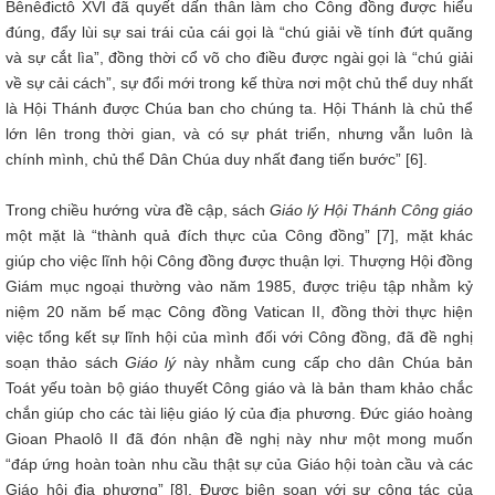
Bênêđictô XVI đã quyết dấn thân làm cho Công đồng được hiểu
đúng, đẩy lùi sự sai trái của cái gọi là “chú giải về tính đứt quãng
và sự cắt lìa”, đồng thời cổ võ cho điều được ngài gọi là “chú giải
về sự cải cách”, sự đổi mới trong kế thừa nơi một chủ thể duy nhất
là Hội Thánh được Chúa ban cho chúng ta. Hội Thánh là chủ thể
lớn lên trong thời gian, và có sự phát triển, nhưng vẫn luôn là
chính mình, chủ thể Dân Chúa duy nhất đang tiến bước” [6].
Trong chiều hướng vừa đề cập, sách
Giáo lý Hội Thánh Công giáo
một mặt là “thành quả đích thực của Công đồng” [7], mặt khác
giúp cho việc lĩnh hội Công đồng được thuận lợi. Thượng Hội đồng
Giám mục ngoại thường vào năm 1985, được triệu tập nhằm kỷ
niệm 20 năm bế mạc Công đồng Vatican II, đồng thời thực hiện
việc tổng kết sự lĩnh hội của mình đối với Công đồng, đã đề nghị
soạn thảo sách
Giáo lý
này nhằm cung cấp cho dân Chúa bản
Toát yếu toàn bộ giáo thuyết Công giáo và là bản tham khảo chắc
chắn giúp cho các tài liệu giáo lý của địa phương. Đức giáo hoàng
Gioan Phaolô II đã đón nhận đề nghị này như một mong muốn
“đáp ứng hoàn toàn nhu cầu thật sự của Giáo hội toàn cầu và các
Giáo hội địa phương” [8]. Được biên soạn với sự cộng tác của