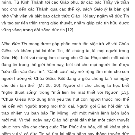
mình. Từ Kinh Thánh tới các Giáo phụ, từ các bậc Thầy về thần
học cho đến các Thánh qua các thế kỷ,
sách Giáo lý
là bản ghi
nhớ vĩnh viễn về biết bao cách thức Giáo Hội suy ngẫm về đức Tin
và tạo sự tiến triển trong giáo thuyết, nhằm giúp các tín hữu được
vững vàng trong đời sống đức tin [12].
Năm Đức Tin
mong được góp phần canh tân việc trở về với Chúa
Giêsu và khám phá lại đức Tin, để chúng ta, là mọi người trong
Giáo Hội, biết vui mừng làm chứng cho Chúa Phục sinh một cách
đáng tin trong thế giới hôm nay, biết chỉ cho mọi người tìm được
“cửa dẫn vào đức Tin”. “Cánh cửa” này mở rộng tầm nhìn cho con
người hướng về Chúa Giêsu Kitô đang ở giữa chúng ta “mọi ngày
cho đến tận thế” (Mt 28, 20). Người chỉ cho chúng ta học biết
“nghệ thuật sống” trong “mối liên hệ mật thiết với Người” [13].
“Chúa Giêsu Kitô dùng tình yêu thu hút con người thuộc mọi thế
hệ đến với Người: trong mọi thời đại, Người gọi Giáo hội đến và
trao nhiệm vụ loan báo Tin Mừng, với một mệnh lệnh luôn luôn
mới mẻ. Vì thế, ngày nay Giáo hội phải dấn thân một cách thuyết
phục hơn nữa cho công cuộc Tân Phúc âm hóa, để tái khám phá
niềm vui vì có đức Tin và tìm lại niềm hăng say thông truyền đức