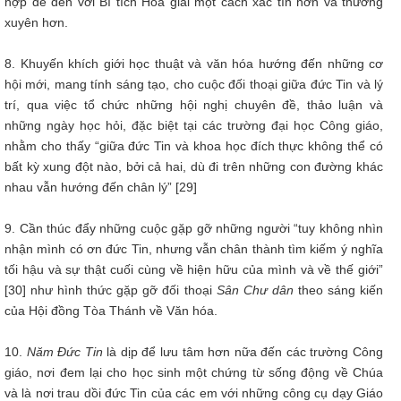
hợp để đến với Bí tích Hòa giải một cách xác tín hơn và thường
xuyên hơn.
8. Khuyến khích giới học thuật và văn hóa hướng đến những cơ
hội mới, mang tính sáng tạo, cho cuộc đối thoại giữa đức Tin và lý
trí, qua việc tổ chức những hội nghị chuyên đề, thảo luận và
những ngày học hỏi, đặc biệt tại các trường đại học Công giáo,
nhằm cho thấy “giữa đức Tin và khoa học đích thực không thể có
bất kỳ xung đột nào, bởi cả hai, dù đi trên những con đường khác
nhau vẫn hướng đến chân lý” [29]
9. Cần thúc đẩy những cuộc gặp gỡ những người “tuy không nhìn
nhận mình có ơn đức Tin, nhưng vẫn chân thành tìm kiếm ý nghĩa
tối hậu và sự thật cuối cùng về hiện hữu của mình và về thế giới”
[30] như hình thức gặp gỡ đối thoại
Sân Chư dân
theo sáng kiến
của Hội đồng Tòa Thánh về Văn hóa.
10.
Năm Đức Tin
là dịp để lưu tâm hơn nữa đến các trường Công
giáo, nơi đem lại cho học sinh một chứng từ sống động về Chúa
và là nơi trau dồi đức Tin của các em với những công cụ dạy Giáo