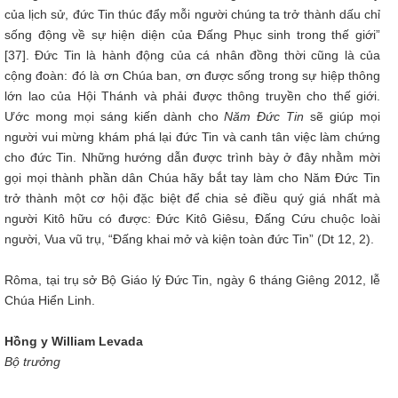
của lịch sử, đức Tin thúc đẩy mỗi người chúng ta trở thành dấu chỉ
sống động về sự hiện diện của Đấng Phục sinh trong thế giới”
[37]. Đức Tin là hành động của cá nhân đồng thời cũng là của
cộng đoàn: đó là ơn Chúa ban, ơn được sống trong sự hiệp thông
lớn lao của Hội Thánh và phải được thông truyền cho thế giới.
Ước mong mọi sáng kiến dành cho
Năm Đức Tin
sẽ giúp mọi
người vui mừng khám phá lại đức Tin và canh tân việc làm chứng
cho đức Tin. Những hướng dẫn được trình bày ở đây nhằm mời
gọi mọi thành phần dân Chúa hãy bắt tay làm cho Năm Đức Tin
trở thành một cơ hội đặc biệt để chia sẻ điều quý giá nhất mà
người Kitô hữu có được: Đức Kitô Giêsu, Đấng Cứu chuộc loài
người, Vua vũ trụ, “Đấng khai mở và kiện toàn đức Tin” (Dt 12, 2).
Rôma, tại trụ sở Bộ Giáo lý Đức Tin, ngày 6 tháng Giêng 2012, lễ
Chúa Hiển Linh.
Hồng y William Levada
Bộ trưởng