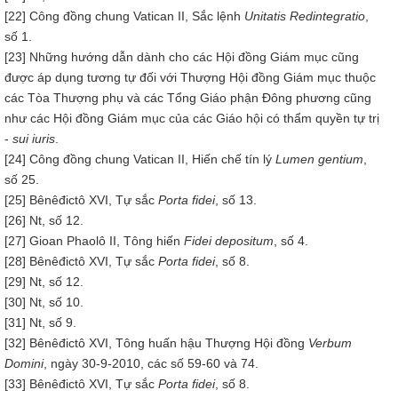
[22] Công đồng chung Vatican II, Sắc lệnh
Unitatis Redintegratio
,
số 1.
[23] Những hướng dẫn dành cho các Hội đồng Giám mục cũng
được áp dụng tương tự đối với Thượng Hội đồng Giám mục thuộc
các Tòa Thượng phụ và các Tổng Giáo phận Đông phương cũng
như các Hội đồng Giám mục của các Giáo hội có thẩm quyền tự trị
-
sui iuris
.
[24] Công đồng chung Vatican II, Hiến chế tín lý
Lumen gentium
,
số 25.
[25] Bênêđictô XVI, Tự sắc
Porta fidei
, số 13.
[26] Nt, số 12.
[27] Gioan Phaolô II, Tông hiến
Fidei depositum
, số 4.
[28] Bênêđictô XVI, Tự sắc
Porta fidei
, số 8.
[29] Nt, số 12.
[30] Nt, số 10.
[31] Nt, số 9.
[32] Bênêđictô XVI, Tông huấn hậu Thượng Hội đồng
Verbum
Domini
, ngày 30-9-2010, các số 59-60 và 74.
[33] Bênêđictô XVI, Tự sắc
Porta fidei
, số 8.