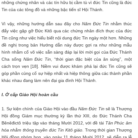
những chứng nhân và các tín hữu bị cầm tù vì đức Tin cũng là đức
Tin của các tông đồ và những bậc tiến sĩ Hội Thánh.
Vì vậy, những hướng dẫn sau đây cho
Năm Đức Tin
nhằm thúc
đẩy việc gặp gỡ Đức Kitô qua các chứng nhân đích thực của đức
Tin cũng như việc hiểu biết nội dung đức Tin ngày một hơn. Những
đề nghị trong bản Hướng dẫn này được gợi ra như những mẫu
hình nhằm cổ võ việc sẵn sàng đáp lại lời mời gọi của Đức Thánh
Cha sống
Năm Đức Tin
, “thời gian đặc biệt của ân sủng”, một
cách trọn vẹn [18]. Niềm vui được khám phá lại đức Tin cũng sẽ
góp phần củng cố sự hiệp nhất và hiệp thông giữa các thành phần
khác nhau đang làm nên đại gia đình Hội Thánh.
I.
Ở cấp Giáo Hội hoàn cầu
1. Sự kiện chính của Giáo Hội vào đầu
Năm Đức Tin
sẽ là Thượng
Hội đồng Giám mục thường kỳ lần thứ XIII, do Đức Thánh Cha
Bênêđictô triệu tập vào tháng Mười 2012, với đề tài
Tân Phúc âm
hóa nhằm thông truyền đức Tin Kitô giáo
. Trong thời gian Thượng
Hội đồng nhóm họp, vào ngày 11 tháng Mười 2012, sẽ diễn ra lễ