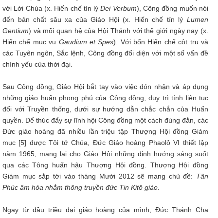
với Lời Chúa (x. Hiến chế tín lý
Dei Verbum
), Công đồng muốn nói
đến bản chất sâu xa của Giáo Hội (x. Hiến chế tín lý
Lumen
Gentium
) và mối quan hệ của Hội Thánh với thế giới ngày nay (x.
Hiến chế mục vụ
Gaudium et Spes
). Với bốn Hiến chế cột trụ và
các Tuyên ngôn, Sắc lệnh, Công đồng đối diện với một số vấn đề
chính yếu của thời đại.
Sau Công đồng, Giáo Hội bắt tay vào việc đón nhận và áp dụng
những giáo huấn phong phú của Công đồng, duy trì tính liên tục
đối với Truyền thống, dưới sự hướng dẫn chắc chắn của Huấn
quyền. Để thúc đẩy sự lĩnh hội Công đồng một cách đúng đắn, các
Đức giáo hoàng đã nhiều lần triệu tập Thượng Hội đồng Giám
mục [5] được Tôi tớ Chúa, Đức Giáo hoàng Phaolô VI thiết lập
năm 1965, mang lại cho Giáo Hội những định hướng sáng suốt
qua các Tông huấn hậu Thượng Hội đồng. Thượng Hội đồng
Giám mục sắp tới vào tháng Mười 2012 sẽ mang chủ đề:
Tân
Phúc âm hóa nhằm thông truyền đức Tin Kitô giáo
.
Ngay từ đầu triều đại giáo hoàng của mình, Đức Thánh Cha