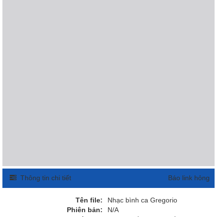
Thông tin chi tiết
Báo link hỏng
Tên file:
Nhạc bình ca Gregorio
Phiên bản:
N/A