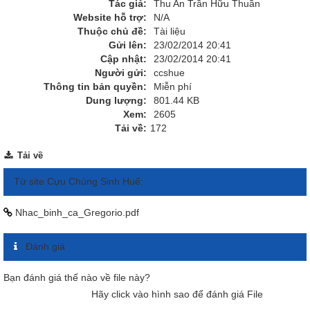
Tác giả:
Thu An Trần Hữu Thuần
Website hỗ trợ:
N/A
Thuộc chủ đề:
Tài liệu
Gửi lên:
23/02/2014 20:41
Cập nhật:
23/02/2014 20:41
Người gửi:
ccshue
Thông tin bản quyền:
Miễn phí
Dung lượng:
801.44 KB
Xem:
2605
Tải về:
172
Tải về
Từ site Cựu Chủng Sinh Huế:
Nhac_binh_ca_Gregorio.pdf
Đánh giá
Bạn đánh giá thế nào về file này?
Hãy click vào hình sao để đánh giá File