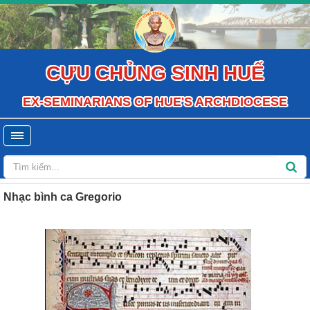
CỰU CHỦNG SINH HUẾ
EX-SEMINARIANS OF HUE'S ARCHDIOCESE
Nhạc bình ca Gregorio