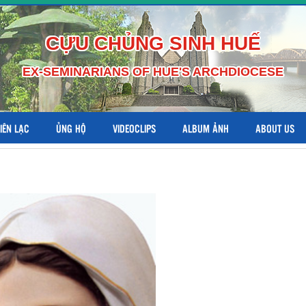
CỰU CHỦNG SINH HUẾ
EX-SEMINARIANS OF HUE'S ARCHDIOCESE
LIÊN LẠC
ỦNG HỘ
VIDEOCLIPS
ALBUM ẢNH
ABOUT US