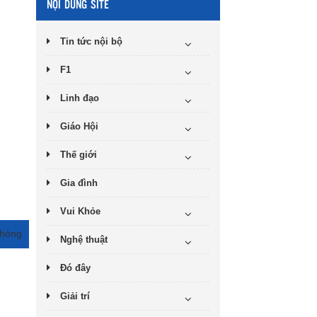
NỘI DUNG SITE
Tin tức nội bộ
F1
Linh đạo
Giáo Hội
Thế giới
Gia đình
Vui Khỏe
 hỏng
Nghệ thuật
Đó đây
Giải trí