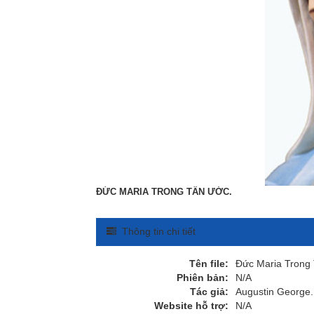
ĐỨC MARIA TRONG TÂN ƯỚC.
Thông tin chi tiết
Tên file:
Đức Maria Trong
Phiên bản:
N/A
Tác giả:
Augustin George.
Website hỗ trợ:
N/A