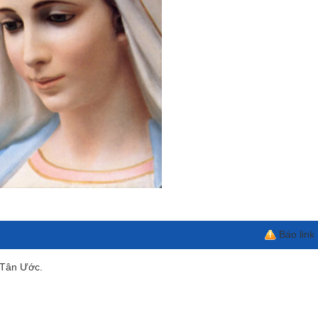
Báo link
 Tân Ước.