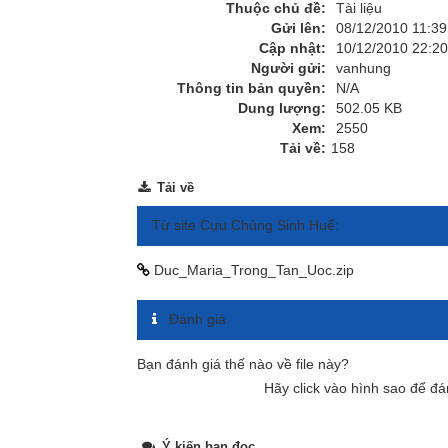
Thuộc chủ đề:
Tài liệu
Gửi lên:
08/12/2010 11:39
Cập nhật:
10/12/2010 22:20
Người gửi:
vanhung
Thông tin bản quyền:
N/A
Dung lượng:
502.05 KB
Xem:
2550
Tải về:
158
Tải về
Từ site Cựu Chủng Sinh Huế:
Duc_Maria_Trong_Tan_Uoc.zip
Đánh giá
Bạn đánh giá thế nào về file này?
Hãy click vào hình sao để đá
Ý kiến bạn đọc