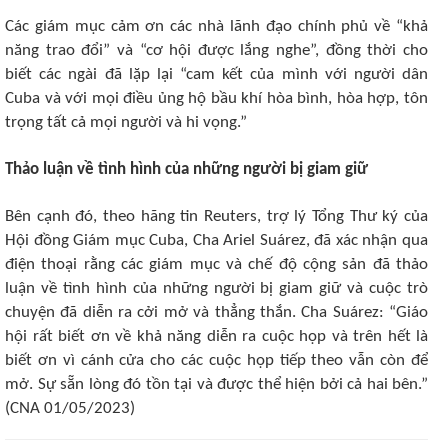
Các giám mục cảm ơn các nhà lãnh đạo chính phủ về “khả
năng trao đổi” và “cơ hội được lắng nghe”, đồng thời cho
biết các ngài đã lặp lại “cam kết của mình với người dân
Cuba và với mọi điều ủng hộ bầu khí hòa bình, hòa hợp, tôn
trọng tất cả mọi người và hi vọng.”
Thảo luận về tình hình của những người bị giam giữ
Bên cạnh đó, theo hãng tin Reuters, trợ lý Tổng Thư ký của
Hội đồng Giám mục Cuba, Cha Ariel Suárez, đã xác nhận qua
điện thoại rằng các giám mục và chế độ cộng sản đã thảo
luận về tình hình của những người bị giam giữ và cuộc trò
chuyện đã diễn ra cởi mở và thẳng thắn. Cha Suárez: “Giáo
hội rất biết ơn về khả năng diễn ra cuộc họp và trên hết là
biết ơn vì cánh cửa cho các cuộc họp tiếp theo vẫn còn để
mở. Sự sẵn lòng đó tồn tại và được thể hiện bởi cả hai bên.”
(CNA 01/05/2023)