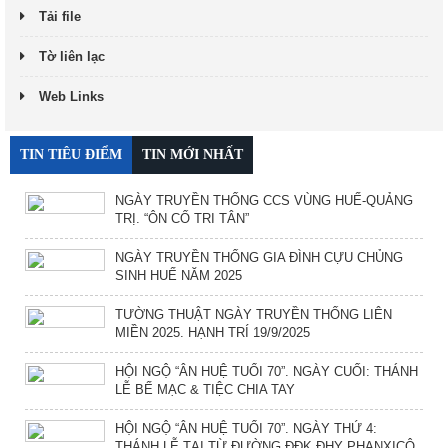
Tải file
Tờ liên lạc
Web Links
TIN TIÊU ĐIỂM
TIN MỚI NHẤT
NGÀY TRUYỀN THỐNG CCS VÙNG HUẾ-QUẢNG
TRỊ. “ÔN CỐ TRI TÂN”
NGÀY TRUYỀN THỐNG GIA ĐÌNH CỰU CHỦNG
SINH HUẾ NĂM 2025
TƯỜNG THUẬT NGÀY TRUYỀN THỐNG LIÊN
MIỀN 2025. HẠNH TRÍ 19/9/2025
HỘI NGỘ “ÂN HUỆ TUỔI 70”. NGÀY CUỐI: THÁNH
LỄ BẾ MẠC & TIỆC CHIA TAY
HỘI NGỘ “ÂN HUỆ TUỔI 70”. NGÀY THỨ 4:
THÁNH LỄ TẠI TỪ ĐƯỜNG ĐĐK ĐHY PHANXICÔ