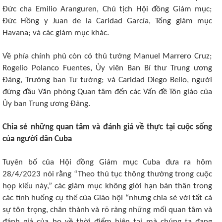
Đức cha Emilio Aranguren, Chủ tịch Hội đồng Giám mục;
Đức Hồng y Juan de la Caridad García, Tổng giám mục
Havana; và các giám mục khác.
Về phía chính phủ còn có thủ tướng Manuel Marrero Cruz;
Rogelio Polanco Fuentes, Ủy viên Ban Bí thư Trung ương
Đảng, Trưởng ban Tư tưởng; và Caridad Diego Bello, người
đứng đầu Văn phòng Quan tâm đến các Vấn đề Tôn giáo của
Ủy ban Trung ương Đảng.
Chia sẻ những quan tâm và đánh giá về thực tại cuộc sống
của người dân Cuba
Tuyên bố của Hội đồng Giám mục Cuba đưa ra hôm
28/4/2023 nói rằng “Theo thủ tục thông thường trong cuộc
họp kiểu này,” các giám mục không giới hạn bản thân trong
các tình huống cụ thể của Giáo hội “nhưng chia sẻ với tất cả
sự tôn trọng, chân thành và rõ ràng những mối quan tâm và
đánh giá của họ về thời điểm hiện tại mà chúng ta đang