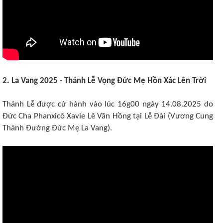
2. La Vang 2025 - Thánh Lễ Vọng Đức Mẹ Hồn Xác Lên Trời
Thánh Lễ được cử hành vào lúc 16g00 ngày 14.08.2025 do
Đức Cha Phanxicô Xavie Lê Văn Hồng tại Lễ Đài (Vương Cung
Thánh Đường Đức Mẹ La Vang).