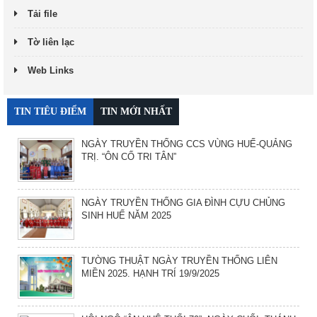
Tải file
Tờ liên lạc
Web Links
TIN TIÊU ĐIỂM
TIN MỚI NHẤT
NGÀY TRUYỀN THỐNG CCS VÙNG HUẾ-QUẢNG
TRỊ. “ÔN CỐ TRI TÂN”
NGÀY TRUYỀN THỐNG GIA ĐÌNH CỰU CHỦNG
SINH HUẾ NĂM 2025
TƯỜNG THUẬT NGÀY TRUYỀN THỐNG LIÊN
MIỀN 2025. HẠNH TRÍ 19/9/2025