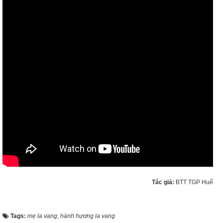
Tác giả:
BTT TGP Huế
Tags:
mẹ la vang
,
hành hương la vang