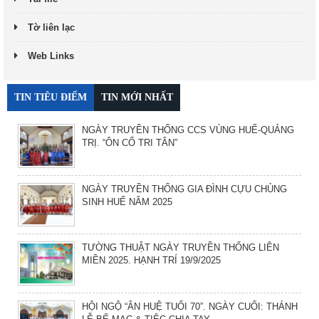
Tờ liên lạc
Web Links
TIN TIÊU ĐIỂM
TIN MỚI NHẤT
NGÀY TRUYỀN THỐNG CCS VÙNG HUẾ-QUẢNG
TRỊ. “ÔN CỐ TRI TÂN”
NGÀY TRUYỀN THỐNG GIA ĐÌNH CỰU CHỦNG
SINH HUẾ NĂM 2025
TƯỜNG THUẬT NGÀY TRUYỀN THỐNG LIÊN
MIỀN 2025. HẠNH TRÍ 19/9/2025
HỘI NGỘ “ÂN HUỆ TUỔI 70”. NGÀY CUỐI: THÁNH