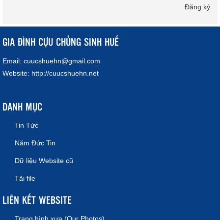
Đăng ký
GIA ĐÌNH CỰU CHỦNG SINH HUẾ
Email:
cuucshuehn@gmail.com
Website:
http://cuucshuehn.net
DANH MỤC
Tin Tức
Năm Đức Tin
Dữ liệu Website cũ
Tải file
LIÊN KẾT WEBSITE
Trang hình xưa (Our Photos)