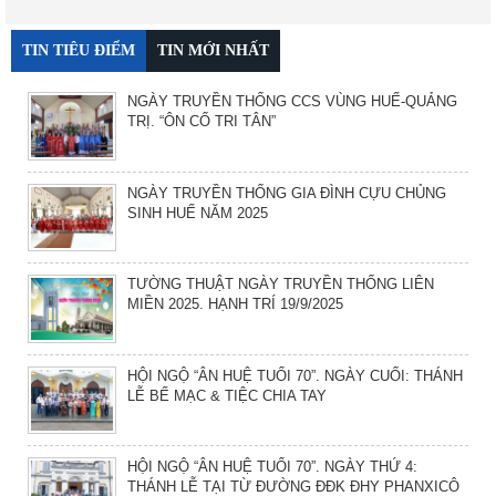
TIN TIÊU ĐIỂM
TIN MỚI NHẤT
NGÀY TRUYỀN THỐNG CCS VÙNG HUẾ-QUẢNG
TRỊ. “ÔN CỐ TRI TÂN”
NGÀY TRUYỀN THỐNG GIA ĐÌNH CỰU CHỦNG
SINH HUẾ NĂM 2025
TƯỜNG THUẬT NGÀY TRUYỀN THỐNG LIÊN
MIỀN 2025. HẠNH TRÍ 19/9/2025
HỘI NGỘ “ÂN HUỆ TUỔI 70”. NGÀY CUỐI: THÁNH
LỄ BẾ MẠC & TIỆC CHIA TAY
HỘI NGỘ “ÂN HUỆ TUỔI 70”. NGÀY THỨ 4:
THÁNH LỄ TẠI TỪ ĐƯỜNG ĐĐK ĐHY PHANXICÔ