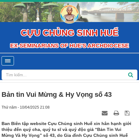
CỰU CHỦNG SINH HUẾ
EX-SEMINARIANS OF HUE'S ARCHDIOCESE
Bản tin Vui Mừng & Hy Vọng số 43
Thứ năm - 10/04/2025 21:08
Ban Biên tập website Cựu Chủng sinh Huế xin hân hạnh giới
thiệu đến quý cha, quý tu sĩ và quý độc giả “Bản Tin Vui
Mừng Và Hy Vọng” số 43, do Gia đình Cựu Chủng sinh Huế