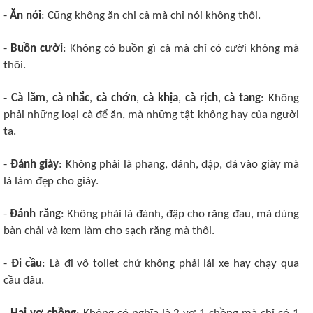
-
Ăn nói
: Cũng không ăn chi cả mà chỉ nói không thôi.
-
Buồn cười
: Không có buồn gì cả mà chỉ có cười không mà
thôi.
-
Cà lăm
,
cà
nhắc
,
cà
chớn
,
cà
khịa
,
cà
rịch
,
cà
tang
: Không
phải những loại cà để ăn, mà những tật không hay của người
ta.
-
Đánh
giày
: Không phải là phang, đánh, đập, đá vào giày mà
là làm đẹp cho giày.
-
Đánh
răng
: Không phải là đánh, đập cho răng đau, mà dùng
bàn chải và kem làm cho sạch răng mà thôi.
-
Đi
cầu
: Là đi vô toilet chứ không phải lái xe hay chạy qua
cầu đâu.