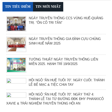
TIN TIÊU ĐIỂM
TIN MỚI NHẤT
NGÀY TRUYỀN THỐNG CCS VÙNG HUẾ-QUẢNG
TRỊ. “ÔN CỐ TRI TÂN”
NGÀY TRUYỀN THỐNG GIA ĐÌNH CỰU CHỦNG
SINH HUẾ NĂM 2025
TƯỜNG THUẬT NGÀY TRUYỀN THỐNG LIÊN
MIỀN 2025. HẠNH TRÍ 19/9/2025
HỘI NGỘ “ÂN HUỆ TUỔI 70”. NGÀY CUỐI: THÁNH
LỄ BẾ MẠC & TIỆC CHIA TAY
HỘI NGỘ “ÂN HUỆ TUỔI 70”. NGÀY THỨ 4:
THÁNH LỄ TẠI TỪ ĐƯỜNG ĐĐK ĐHY PHANXICÔ
XAVIE & TRẢI NGHIỆM THUYỀN THÚNG HỘI AN