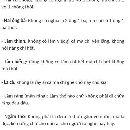
-
Hai
vợ
chồng
: Không có nghĩa là 2 vợ 1 chồng mà chỉ có 1
vợ 1 chồng thôi.
-
Hai ông bà
: Không có nghĩa là 2 ông 1 bà, mà chỉ có 1 ông 1
bà thôi.
-
Làm thinh
: Không có làm việc gì cả mà chỉ yên lặng, không
nói năng chi hết.
-
Làm biếng
: Cũng không có làm chi hết mà chỉ chơi không
mà thôi.
-
La cà
: không la rầy ai cả mà chỉ ghé chỗ này chỗ kia.
-
Làm răng
(mần răng): Làm thế nào chứ không phải đi chữa
răng đau đâu.
-
Ngâm thơ
: Không phải là đem lá thơ ngâm vô nước, mà là
đọc, kéo từng chữ cho dài ra, cho người ta nghe hay hay.