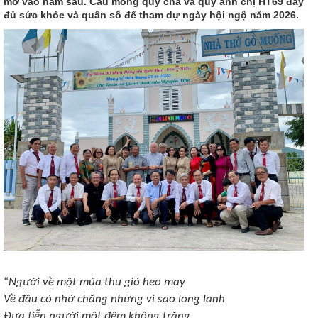
mơ vào năm sau. Cầu mong quý cha và quý anh chị HT69 đầy
đủ sức khỏe và quân số để tham dự ngày hội ngộ năm 2026.
“
Người về một mùa thu gió heo may
Về đâu có nhớ chăng những vì sao long lanh
Đưa tiễn người một đêm không trăng