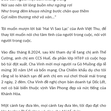
Nói sao nên lời lòng buồn như ngừng rơi
Như trong đêm khuya những bước chân qua thềm
Gợi niềm thương nhớ vô vàn
…”
Tôi muốn mượn lời bài ‘Hai Vì Sao Lạc’ của Anh Việt Thu, để
thay lời muốn nói cho tâm tình của người trong cuộc, nói với
người trong cuộc.
Vào đầu tháng 8.2024, sau khi tham dự lễ tang chị anh Thế
Cường, anh chị em CCS Huế, đa phần lớp HT69 có cuộc họp
bỏ túi đột xuất. Cha Vinh mời mọi người ra Gò Muồng dịp lễ
mừng 30 năm LM và bổn mạng. Cha Chiếm khẩu dụ cho tôi
rằng sẽ lo khách sạn để anh chị em vui chơi thoải mái trong
2 ngày, 2 đêm. Cha Vinh đề nghị chọn bản doanh tại Dốc Lết,
nơi có bãi biển thuộc vịnh Vân Phong đẹp và nức tiếng của
Khánh Hòa.
Một cánh tay đưa lên, mọi cánh tay đưa lên, tôi đạo đạt cho