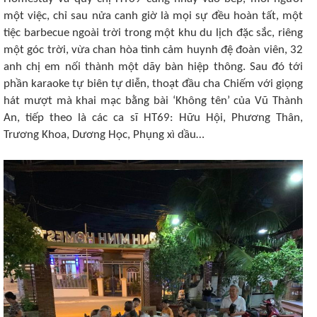
một việc, chỉ sau nửa canh giờ là mọi sự đều hoàn tất, một
tiệc barbecue ngoài trời trong một khu du lịch đặc sắc, riêng
một góc trời, vừa chan hòa tình cảm huynh đệ đoàn viên, 32
anh chị em nối thành một dãy bàn hiệp thông. Sau đó tới
phần karaoke tự biên tự diễn, thoạt đầu cha Chiếm với giọng
hát mượt mà khai mạc bằng bài ‘Không tên’ của Vũ Thành
An, tiếp theo là các ca sĩ HT69: Hữu Hội, Phương Thân,
Trương Khoa, Dương Học, Phụng xì dầu…