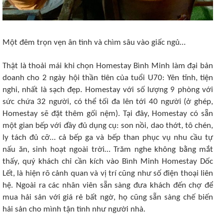
Một đêm trọn vẹn ân tình và chìm sâu vào giấc ngủ…
Thật là thoải mái khi chọn Homestay Bình Minh làm đại bản
doanh cho 2 ngày hội thần tiên của tuổi U70: Yên tĩnh, tiện
nghi, nhất là sạch đẹp. Homestay với số lượng 9 phòng với
sức chứa 32 người, có thể tối đa lên tới 40 người (ở ghép,
Homestay sẽ đặt thêm gối nệm). Tại đây, Homestay có sẵn
một gian bếp với đầy đủ dụng cụ: son nồi, dao thớt, tô chén,
ly tách đủ cỡ… cả bếp ga và bếp than phục vụ nhu cầu tự
nấu ăn, sinh hoạt ngoài trời… Trăm nghe không bằng mắt
thấy, quý khách chỉ cần kích vào Bình Minh Homestay Dốc
Lết, là hiện rõ cảnh quan và vị trí cũng như số điện thoại liên
hệ. Ngoài ra các nhân viên sẵn sàng đưa khách đến chợ để
mua hải sản với giá rẻ bất ngờ, họ cũng sẵn sàng chế biến
hải sản cho mình tận tình như người nhà.