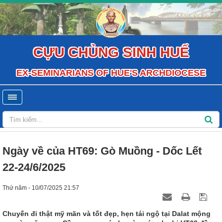
CỰU CHỦNG SINH HUẾ
EX-SEMINARIANS OF HUE'S ARCHDIOCESE
Ngày về của HT69: Gò Muồng - Dốc Lết
22-24/6/2025
Thứ năm - 10/07/2025 21:57
Chuyến đi thật mỹ mãn và tốt đẹp, hẹn tái ngộ tại Dalat mộng