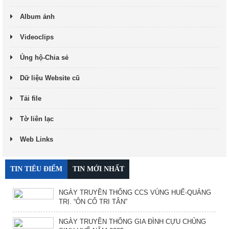
Album ảnh
Videoclips
Ủng hộ-Chia sẻ
Dữ liệu Website cũ
Tải file
Tờ liên lạc
Web Links
TIN TIÊU ĐIỂM
TIN MỚI NHẤT
NGÀY TRUYỀN THỐNG CCS VÙNG HUẾ-QUẢNG
TRỊ. “ÔN CỐ TRI TÂN”
NGÀY TRUYỀN THỐNG GIA ĐÌNH CỰU CHỦNG