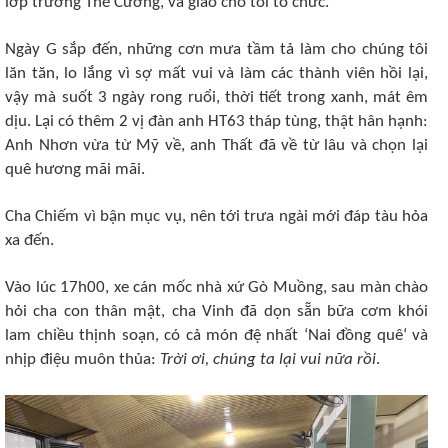
lớp trưởng Thế Cường, và giao cho tôi tổ chức.
Ngày G sắp đến, những cơn mưa tầm tả làm cho chúng tôi
lăn tăn, lo lắng vì sợ mất vui và làm các thành viên hồi lại,
vậy mà suốt 3 ngày rong ruổi, thời tiết trong xanh, mát êm
dịu. Lại có thêm 2 vị đàn anh HT63 tháp tùng, thật hân hạnh:
Anh Nhơn vừa từ Mỹ về, anh Thất đã về từ lâu và chọn lại
quê hương mãi mãi.
Cha Chiếm vì bận mục vụ, nên tới trưa ngài mới đáp tàu hỏa
xa đến.
Vào lúc 17h00, xe cán mốc nhà xứ Gò Muồng, sau màn chào
hỏi cha con thân mật, cha Vinh đã dọn sẵn bữa cơm khói
lam chiều thịnh soạn, có cả món đệ nhất ‘Nai đồng quê‘ và
nhịp điệu muôn thủa:
Trời ơi, chúng ta lại vui nữa rồi
.