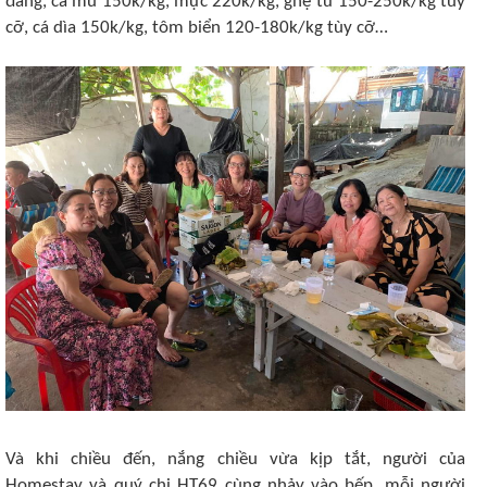
đáng, cá mú 150k/kg, mực 220k/kg, ghẹ từ 150-250k/kg tùy
cỡ, cá dìa 150k/kg, tôm biển 120-180k/kg tùy cỡ…
Và khi chiều đến, nắng chiều vừa kịp tắt, người của
Homestay và quý chị HT69 cùng nhảy vào bếp, mỗi người